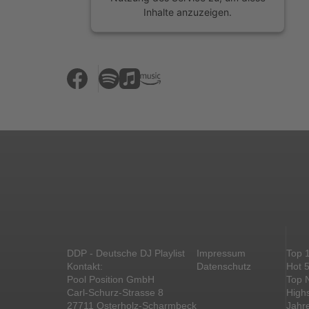
Inhalte anzuzeigen.
Mehr Informationen
Akzeptieren
powered by
Usercentrics Consent
Management Platform
&
eRecht24
DDP - Deutsche DJ Playlist
Impressum
Top 
Kontakt:
Datenschutz
Hot 
Pool Position GmbH
Top 
Carl-Schurz-Strasse 8
High
27711 Osterholz-Scharmbeck
Jahr