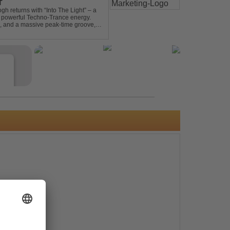
T
gh returns with “Into The Light” – a
d powerful Techno-Trance energy.
s, and a massive peak-time groove,
 to finish. Kn...
e
s
e