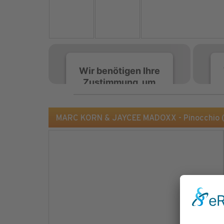
Wir benötigen Ihre
Zustimmung, um
den Spotify-
Service zu laden!
MARC KORN & JAYCEE MADOXX - Pinocchio (
Wir verwenden Spotify,
um Inhalte einzubetten.
Dieser Service kann
Daten zu Ihren
Aktivitäten sammeln.
Bitte lesen Sie die Details
durch und stimmen Sie
der Nutzung des Service
zu, um diese Inhalte
anzuzeigen.