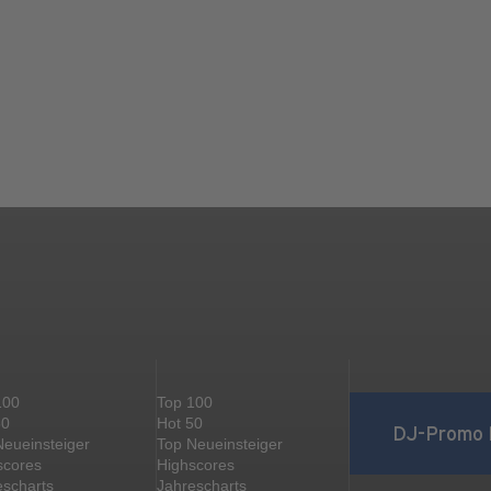
100
Top 100
50
Hot 50
DJ-Promo 
Neueinsteiger
Top Neueinsteiger
scores
Highscores
escharts
Jahrescharts