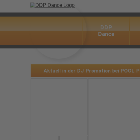
DDP
Dance
Aktuell in der DJ Promotion bei POOL