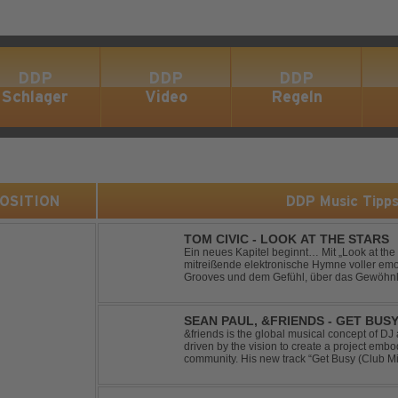
DDP
DDP
DDP
Schlager
Video
Regeln
 POSITION
DDP Music Tipp
TOM CIVIC - LOOK AT THE STARS
Ein neues Kapitel beginnt… Mit „Look at the Stars“ präsentiert Tom Civic eine
mitreißende elektronische Hymne voller emot
Grooves und dem Gefühl, über das Gewöhnliche hin
seine einzigartige Verbindung aus Dance, H
SEAN PAUL, &FRIENDS - GET BUSY
&friends is the global musical concept of 
driven by the vision to create a project embo
community. His new track “Get Busy (Club M
dancehall singer and rapper Sean Paul, has t