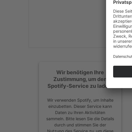
Mehr Informationen
Akzeptieren
powered by
Usercentrics
Consent Management
Platform
&
eRecht24
Wir benötigen Ihre
Zustimmung, um den
Spotify-Service zu laden!
Wir verwenden Spotify, um Inhalte
einzubetten. Dieser Service kann
Daten zu Ihren Aktivitäten
sammeln. Bitte lesen Sie die Details
durch und stimmen Sie der
Nutzung des Service zu, um diese