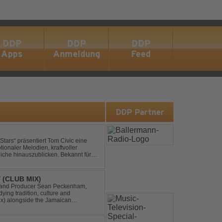
DDP
DDP
DDP
Apps
Anmeldung
Feed
s
DDP Partner
ionaler Melodien, kraftvoller
auszublicken. Bekannt für
ouse und elektronische...
 (CLUB MIX)
DJ and Producer Sean Peckenham,
dying tradition, culture and
ix) alongside the Jamaican
aken this early 2000s hit to a who...