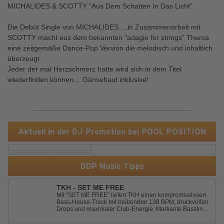
MICHALIDES & SCOTTY "Aus Dem Schatten In Das Licht"
Die Debüt Single von MICHALIDES….in Zusammenarbeit mit
SCOTTY macht aus dem bekannten "adagio for strings" Thema
eine zeitgemäße Dance-Pop Version die melodisch und inhaltlich
überzeugt.
Jeder der mal Herzschmerz hatte wird sich in dem Titel
wiederfinden können… Gänsehaut inklusive!
Aktuell in der DJ Promotion bei POOL POSITION
DDP Music Tipps
TKH - SET ME FREE
Mit "SET ME FREE" liefert TKH einen kompromisslosen
Bass-House-Track mit treibenden 138 BPM, druckvollen
Drops und maximaler Club-Energie. Markante Basslines
treffen auf hypnotische Vocals und einen Build-up, der
die Spannung konsequent bis zu den Drops nach oben