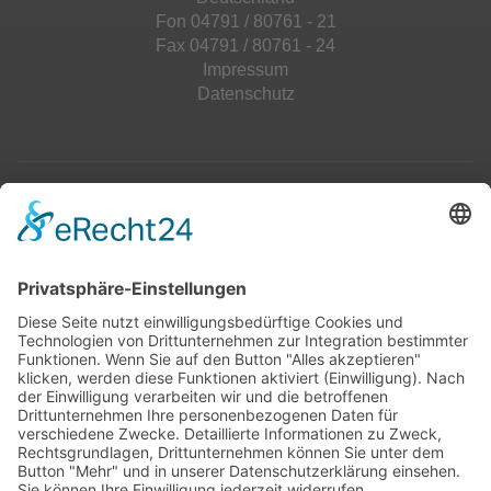
Fon 04791 / 80761 - 21
Fax 04791 / 80761 - 24
Impressum
Datenschutz
Top 100
Hot 50
Top Neueinsteiger
Highscores
Jahrescharts
Top 100
Hot 50
Top Neueinsteiger
Highscores