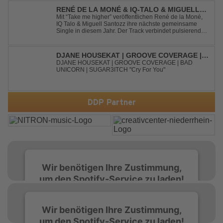
schraubt. Der Track hat die no...
RENÉ DE LA MONÉ & IQ-TALO & MIGUELL
SANTOZZ - TAKE ME HIGHER
Mit “Take me higher” veröffentlichen René de la Moné,
IQ Talo & Miguell Santozz ihre nächste gemeinsame
Single in diesem Jahr. Der Track verbindet pulsierenden
Afro-House-Elemente mit treibenden Deep-House-
Grooves zu einem sinnlich atmosphärischen
Musikerlebnis. Hypnotische Percussions verschm...
DJANE HOUSEKAT | GROOVE COVERAGE |
BAD UNICORN | SUGAR3ITCH - CRY FOR
DJANE HOUSEKAT | GROOVE COVERAGE | BAD
UNICORN | SUGAR3ITCH "Cry For You"
YOU
DDP Partner
Wir benötigen Ihre Zustimmung,
um den Spotify-Service zu laden!
Wir verwenden Spotify, um Inhalte
Wir benötigen Ihre Zustimmung,
einzubetten. Dieser Service kann Daten zu
um den Spotify-Service zu laden!