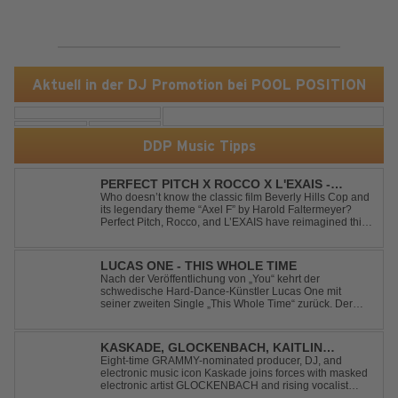
Aktuell in der DJ Promotion bei POOL POSITION
DDP Music Tipps
PERFECT PITCH X ROCCO X L'EXAIS -
DANCING ON FIRE
Who doesn’t know the classic film Beverly Hills Cop and
its legendary theme “Axel F” by Harold Faltermeyer?
Perfect Pitch, Rocco, and L’EXAIS have reimagined this
timeless classic with a fresh, modern approach.
Featuring an original vocal hook and a contemporary
production style, they respectf...
LUCAS ONE - THIS WHOLE TIME
Nach der Veröffentlichung von „You“ kehrt der
schwedische Hard-Dance-Künstler Lucas One mit
seiner zweiten Single „This Whole Time“ zurück. Der
Track verbindet emotionale Texte mit der kraftvollen
Energie des Hard Dance und erzählt eine Geschichte
von Reue, Liebeskummer und der Erkenntnis des w...
KASKADE, GLOCKENBACH, KAITLIN
ARAGON - RUNAWAY
Eight-time GRAMMY-nominated producer, DJ, and
electronic music icon Kaskade joins forces with masked
electronic artist GLOCKENBACH and rising vocalist