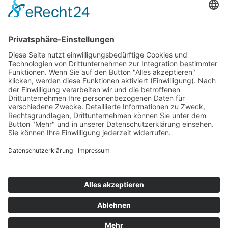
Top 100
Hot 50
Top Neueinsteiger
Highscores
Jahrescharts
Top 100
Hot 50
Top Neueinsteiger
Highscores
Jahrescharts
DJ-Promo buchen