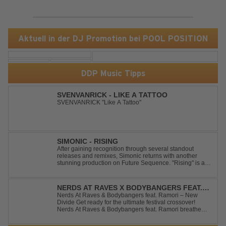
Aktuell in der DJ Promotion bei POOL POSITION
DDP Music Tipps
SVENVANRICK - LIKE A TATTOO
SVENVANRICK "Like A Tattoo"
SIMONIC - RISING
After gaining recognition through several standout
releases and remixes, Simonic returns with another
stunning production on Future Sequence. "Rising" is a
powerful Uplifting Emotional Vocal Trance anthem,
combining breathtaking vocals, uplifting energy, and
goosebump-inducing melodies. A must-...
NERDS AT RAVES X BODYBANGERS FEAT.
RAMORI - NEW DIVIDE
Nerds At Raves & Bodybangers feat. Ramori – New
Divide Get ready for the ultimate festival crossover!
Nerds At Raves & Bodybangers feat. Ramori breathe
new life into Linkin Park's legendary anthem "New
Divide" with a massive Techno Bigroom Festival