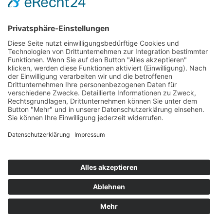
Hot 50
Top Neueinsteiger
Highscores
Jahrescharts
Top 100
Hot 50
Top Neueinsteiger
Highscores
Jahrescharts
DJ-Promo buchen