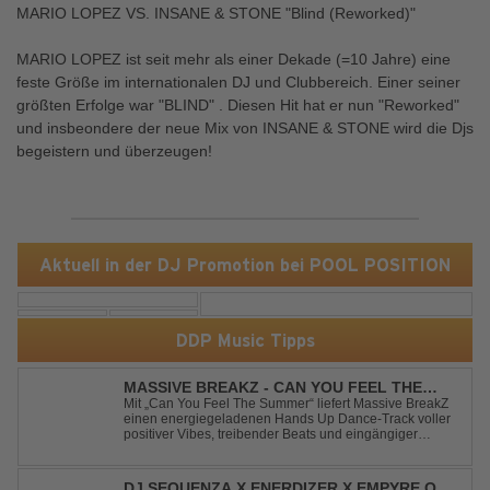
MARIO LOPEZ VS. INSANE & STONE "Blind (Reworked)"
MARIO LOPEZ ist seit mehr als einer Dekade (=10 Jahre) eine
feste Größe im internationalen DJ und Clubbereich. Einer seiner
größten Erfolge war "BLIND" . Diesen Hit hat er nun "Reworked"
und insbeondere der neue Mix von INSANE & STONE wird die Djs
begeistern und überzeugen!
Aktuell in der DJ Promotion bei POOL POSITION
DDP Music Tipps
MASSIVE BREAKZ - CAN YOU FEEL THE
SUMMER
Mit „Can You Feel The Summer“ liefert Massive BreakZ
einen energiegeladenen Hands Up Dance-Track voller
positiver Vibes, treibender Beats und eingängiger
Melodie. Der Song bringt das Gefühl von Sommer,
Freiheit und unvergesslichen Nächten direkt auf die
Tanzfläche – perfekt für Clubs, Festivals...
DJ SEQUENZA X ENERDIZER X EMPYRE ONE