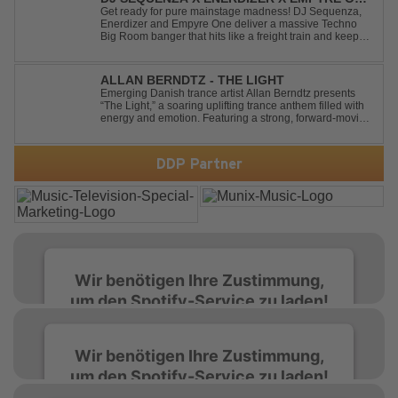
- UNTIL THE MORNING LIGHT
Get ready for pure mainstage madness! DJ Sequenza,
Enerdizer and Empyre One deliver a massive Techno
Big Room banger that hits like a freight train and keeps
the energy at maximum from the first kick to the final
drop. Packed with explosive synths, pounding basslines
and an unstoppable festival...
ALLAN BERNDTZ - THE LIGHT
Emerging Danish trance artist Allan Berndtz presents
“The Light,” a soaring uplifting trance anthem filled with
energy and emotion. Featuring a strong, forward-moving
melody, the track showcases the signature quality and
spirit of a Future Sequence release.
DDP Partner
Wir benötigen Ihre Zustimmung,
um den Spotify-Service zu laden!
Wir verwenden Spotify, um Inhalte
Wir benötigen Ihre Zustimmung,
einzubetten. Dieser Service kann Daten zu
um den Spotify-Service zu laden!
Ihren Aktivitäten sammeln. Bitte lesen Sie die