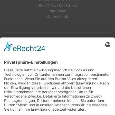
Fax 04791 / 80761 - 24
Impressum
Datenschutz
Top 100
Hot 50
Top Neueinsteiger
Highscores
Jahrescharts
Top 100
Hot 50
Top Neueinsteiger
Highscores
Jahrescharts