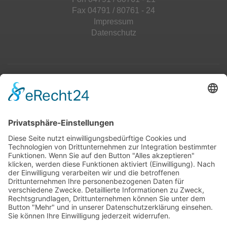
Fax 04791 / 80761 - 24
Impressum
Datenschutz
Top 100
Hot 50
Top Neueinsteiger
Highscores
Jahrescharts
Top 100
Hot 50
Top Neueinsteiger
Highscores
Jahrescharts