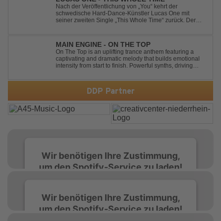
Nach der Veröffentlichung von „You“ kehrt der
schwedische Hard-Dance-Künstler Lucas One mit
seiner zweiten Single „This Whole Time“ zurück. Der
Track verbindet emotionale Texte mit der kraftvollen
Energie des Hard Dance und erzählt eine Geschichte
von Reue, Liebeskummer und der Erkenntnis des w...
MAIN ENGINE - ON THE TOP
On The Top is an uplifting trance anthem featuring a
captivating and dramatic melody that builds emotional
intensity from start to finish. Powerful synths, driving
rhythms, and an epic arrangement create an
unforgettable atmosphere, while the soaring lead
melody delivers moments of pure euphori...
DDP Partner
Wir benötigen Ihre Zustimmung,
um den Spotify-Service zu laden!
Wir verwenden Spotify, um Inhalte
Wir benötigen Ihre Zustimmung,
einzubetten. Dieser Service kann Daten zu
um den Spotify-Service zu laden!
Ihren Aktivitäten sammeln. Bitte lesen Sie die