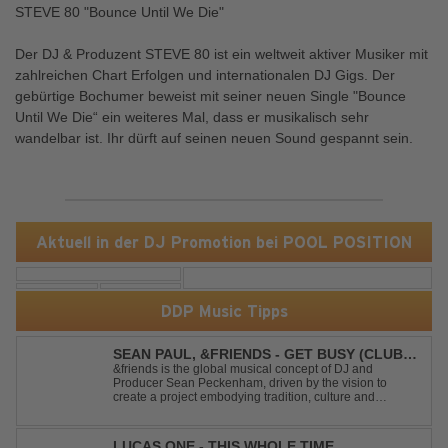
STEVE 80 "Bounce Until We Die"
Der DJ & Produzent STEVE 80 ist ein weltweit aktiver Musiker mit
zahlreichen Chart Erfolgen und internationalen DJ Gigs. Der
gebürtige Bochumer beweist mit seiner neuen Single "Bounce
Until We Die“ ein weiteres Mal, dass er musikalisch sehr
wandelbar ist. Ihr dürft auf seinen neuen Sound gespannt sein.
Aktuell in der DJ Promotion bei POOL POSITION
DDP Music Tipps
SEAN PAUL, &FRIENDS - GET BUSY (CLUB
MIX)
&friends is the global musical concept of DJ and
Producer Sean Peckenham, driven by the vision to
create a project embodying tradition, culture and
community. His new track “Get Busy (Club Mix)
alongside the Jamaican dancehall singer and rapper
Sean Paul, has taken this early 2000s hit to a who...
LUCAS ONE - THIS WHOLE TIME