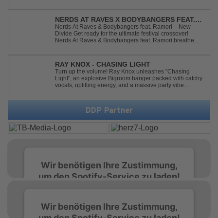
Kaitlin Aragon for their new collaboration “Runaway,”
arriving July 31st. The track marks the fourth single from
Kaskade’s forthcoming ORIGIN...
NERDS AT RAVES X BODYBANGERS FEAT.
RAMORI - NEW DIVIDE
Nerds At Raves & Bodybangers feat. Ramori – New
Divide Get ready for the ultimate festival crossover!
Nerds At Raves & Bodybangers feat. Ramori breathe
new life into Linkin Park's legendary anthem "New
Divide" with a massive Techno Bigroom Festival
makeover. From emotional singalong moments t...
RAY KNOX - CHASING LIGHT
Turn up the volume! Ray Knox unleashes "Chasing
Light", an explosive Bigroom banger packed with catchy
vocals, uplifting energy, and a massive party vibe.
Designed to dominate dancefloors and festival stages
alike. A guaranteed crowd-pleaser and party starter!
DDP Partner
Wir benötigen Ihre Zustimmung,
um den Spotify-Service zu laden!
Wir verwenden Spotify, um Inhalte
Wir benötigen Ihre Zustimmung,
einzubetten. Dieser Service kann Daten zu
um den Spotify-Service zu laden!