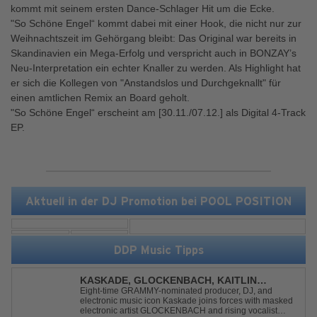
kommt mit seinem ersten Dance-Schlager Hit um die Ecke.
"So Schöne Engel“ kommt dabei mit einer Hook, die nicht nur zur
Weihnachtszeit im Gehörgang bleibt: Das Original war bereits in
Skandinavien ein Mega-Erfolg und verspricht auch in BONZAY’s
Neu-Interpretation ein echter Knaller zu werden. Als Highlight hat
er sich die Kollegen von "Anstandslos und Durchgeknallt" für
einen amtlichen Remix an Board geholt.
"So Schöne Engel“ erscheint am [30.11./07.12.] als Digital 4-Track
EP.
Aktuell in der DJ Promotion bei POOL POSITION
DDP Music Tipps
KASKADE, GLOCKENBACH, KAITLIN
ARAGON - RUNAWAY
Eight-time GRAMMY-nominated producer, DJ, and
electronic music icon Kaskade joins forces with masked
electronic artist GLOCKENBACH and rising vocalist