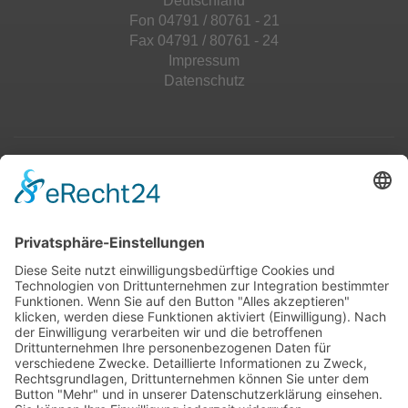
Deutschland
Fon 04791 / 80761 - 21
Fax 04791 / 80761 - 24
Impressum
Datenschutz
Top 100
Hot 50
Top Neueinsteiger
Highscores
Jahrescharts
Top 100
Hot 50
Top Neueinsteiger