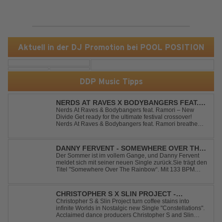
Aktuell in der DJ Promotion bei POOL POSITION
DDP Music Tipps
NERDS AT RAVES X BODYBANGERS FEAT.
RAMORI - NEW DIVIDE
Nerds At Raves & Bodybangers feat. Ramori – New
Divide Get ready for the ultimate festival crossover!
Nerds At Raves & Bodybangers feat. Ramori breathe
new life into Linkin Park's legendary anthem "New
Divide" with a massive Techno Bigroom Festival
makeover. From emotional singalong moments t...
DANNY FERVENT - SOMEWHERE OVER THE
RAINBOW
Der Sommer ist im vollem Gange, und Danny Fervent
meldet sich mit seiner neuen Single zurück.Sie trägt den
Titel "Somewhere Over The Rainbow“. Mit 133 BPM
entfaltet sich ein melodischer Trance Sound, der durch
seine atmosphärische Dichte und mitreißende Dynamik
überzeugt. Kraftvolle, zugleich g...
CHRISTOPHER S X SLIN PROJECT -
CONSTELLATIONS
Christopher S & Slin Project turn coffee stains into
infinite Worlds in Nostalgic new Single "Constellations".
Acclaimed dance producers Christopher S and Slin