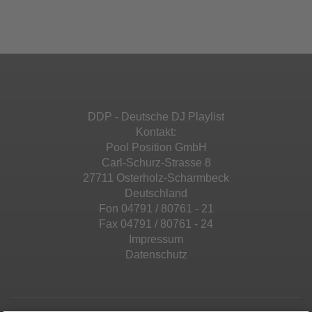
Ihren Aktivitäten sammeln. Bitte lesen Sie die
Mehr Informationen
powered by
Usercentrics Consent
Details durch und stimmen Sie der Nutzung
Management Platform
&
eRecht24
des Service zu, um diese Inhalte anzuzeigen.
Akzeptieren
Mehr Informationen
powered by
Usercentrics Consent
Management Platform
&
eRecht24
Akzeptieren
DDP - Deutsche DJ Playlist
powered by
Usercentrics Consent
Kontakt:
Management Platform
&
eRecht24
Pool Position GmbH
Carl-Schurz-Strasse 8
27711 Osterholz-Scharmbeck
Deutschland
Fon 04791 / 80761 - 21
Fax 04791 / 80761 - 24
Impressum
Datenschutz