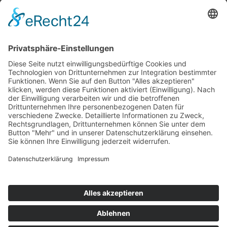
Top 100
Hot 50
Top Neueinsteiger
Highscores
Jahrescharts
Top 100
Hot 50
Top Neueinsteiger
Highscores
Jahrescharts
DJ-Promo buchen