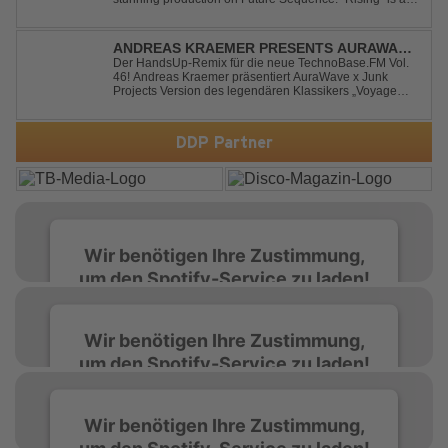
powerful Uplifting Emotional Vocal Trance anthem,
combining breathtaking vocals, uplifting energy, and
goosebump-inducing melodies. A must-...
ANDREAS KRAEMER PRESENTS AURAWAVE
X JUNK PROJECT - VOYAGE VOYAGE
Der HandsUp-Remix für die neue TechnoBase.FM Vol.
46! Andreas Kraemer präsentiert AuraWave x Junk
(TIMSTER & NINTH REMIX)
Projects Version des legendären Klassikers „Voyage
Voyage“ im energiegeladenen HandsUp-Remix von
Timster & Ninth. Das HandsUp-Duo aus Nordrhein-
Westfalen verwandelt den zeitlosen Song mit druckvoll...
DDP Partner
Wir benötigen Ihre Zustimmung,
um den Spotify-Service zu laden!
Wir verwenden Spotify, um Inhalte
Wir benötigen Ihre Zustimmung,
einzubetten. Dieser Service kann Daten zu
um den Spotify-Service zu laden!
Ihren Aktivitäten sammeln. Bitte lesen Sie die
Details durch und stimmen Sie der Nutzung
des Service zu, um diese Inhalte anzuzeigen.
Wir verwenden Spotify, um Inhalte
Wir benötigen Ihre Zustimmung,
einzubetten. Dieser Service kann Daten zu