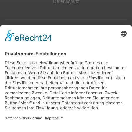
Datenschutz
Top 100
Hot 50
Top Neueinsteiger
Highscores
Jahrescharts
Top 100
Hot 50
Top Neueinsteiger
Highscores
Jahrescharts