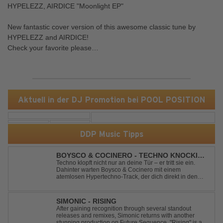
HYPELEZZ, AIRDICE "Moonlight EP"
New fantastic cover version of this awesome classic tune by
HYPELEZZ and AIRDICE!
Check your favorite please…
Aktuell in der DJ Promotion bei POOL POSITION
DDP Music Tipps
BOYSCO & COCINERO - TECHNO KNOCKIN'
AT YOUR DOOR
Techno klopft nicht nur an deine Tür – er tritt sie ein.
Dahinter warten Boysco & Cocinero mit einem
atemlosen Hypertechno-Track, der dich direkt in den
Partymodus katapultiert. „Techno Knockin' At Your Door“
kennt nur eine Richtung: nach vorn. Bounce, bounce,
bounce!
SIMONIC - RISING
After gaining recognition through several standout
releases and remixes, Simonic returns with another
stunning production on Future Sequence. "Rising" is a