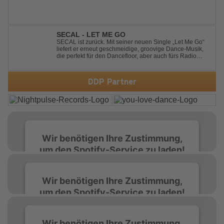
SECAL - LET ME GO
SECAL ist zurück. Mit seiner neuen Single „Let Me Go“
liefert er erneut geschmeidige, groovige Dance-Musik,
die perfekt für den Dancefloor, aber auch fürs Radio
oder die persönliche Dance-Playlist im Alltag geeignet
ist. Deep House trifft auf Dance-Pop – man darf
gespannt sein, was als Nächstes...
DDP Partner
Wir benötigen Ihre Zustimmung,
um den Spotify-Service zu laden!
Wir verwenden Spotify, um Inhalte
Wir benötigen Ihre Zustimmung,
einzubetten. Dieser Service kann Daten zu
um den Spotify-Service zu laden!
Ihren Aktivitäten sammeln. Bitte lesen Sie die
Details durch und stimmen Sie der Nutzung
des Service zu, um diese Inhalte anzuzeigen.
Wir verwenden Spotify, um Inhalte
Wir benötigen Ihre Zustimmung,