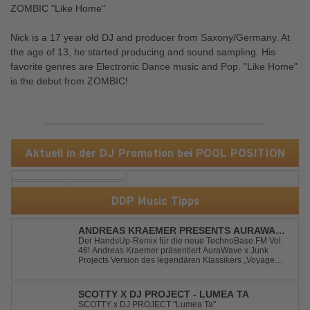
ZOMBIC "Like Home"
Nick is a 17 year old DJ and producer from Saxony/Germany. At
the age of 13, he started producing and sound sampling. His
favorite genres are Electronic Dance music and Pop. "Like Home"
is the debut from ZOMBIC!
Aktuell in der DJ Promotion bei POOL POSITION
DDP Music Tipps
ANDREAS KRAEMER PRESENTS AURAWAVE
X JUNK PROJECT - VOYAGE VOYAGE
Der HandsUp-Remix für die neue TechnoBase.FM Vol.
46! Andreas Kraemer präsentiert AuraWave x Junk
(TIMSTER & NINTH REMIX)
Projects Version des legendären Klassikers „Voyage
Voyage“ im energiegeladenen HandsUp-Remix von
Timster & Ninth. Das HandsUp-Duo aus Nordrhein-
Westfalen verwandelt den zeitlosen Song mit druckvoll...
SCOTTY X DJ PROJECT - LUMEA TA
SCOTTY x DJ PROJECT "Lumea Ta"