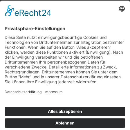
Top 100
Hot 50
Top Neueinsteiger
Highscores
Jahrescharts
Top 100
Hot 50
Top Neueinsteiger
Highscores
Jahrescharts
DJ-Promo buchen