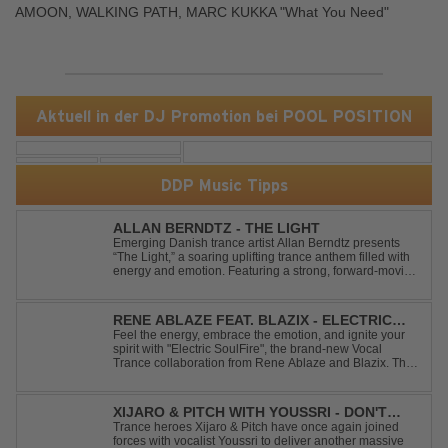
AMOON, WALKING PATH, MARC KUKKA "What You Need"
Aktuell in der DJ Promotion bei POOL POSITION
DDP Music Tipps
ALLAN BERNDTZ - THE LIGHT
Emerging Danish trance artist Allan Berndtz presents
“The Light,” a soaring uplifting trance anthem filled with
energy and emotion. Featuring a strong, forward-moving
melody, the track showcases the signature quality and
spirit of a Future Sequence release.
RENE ABLAZE FEAT. BLAZIX - ELECTRIC
SOULFIRE
Feel the energy, embrace the emotion, and ignite your
spirit with "Electric SoulFire", the brand-new Vocal
Trance collaboration from Rene Ablaze and Blazix. This
release delivers two unique journeys through the world
of uplifting melodies and powerful vocals. Classic
Uplifting Vocal Trance me...
XIJARO & PITCH WITH YOUSSRI - DON'T
YOU WORRY CHILD
Trance heroes Xijaro & Pitch have once again joined
forces with vocalist Youssri to deliver another massive