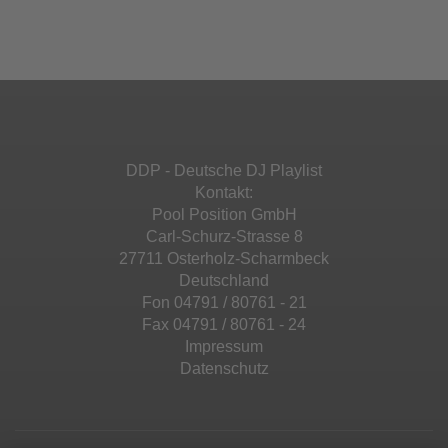
Ihren Aktivitäten sammeln. Bitte lesen Sie die
Mehr Informationen
powered by
Usercentrics Consent
Details durch und stimmen Sie der Nutzung
Management Platform
&
eRecht24
des Service zu, um diese Inhalte anzuzeigen.
Akzeptieren
Mehr Informationen
powered by
Usercentrics Consent
Management Platform
&
eRecht24
Akzeptieren
DDP - Deutsche DJ Playlist
powered by
Usercentrics Consent
Kontakt:
Management Platform
&
eRecht24
Pool Position GmbH
Carl-Schurz-Strasse 8
27711 Osterholz-Scharmbeck
Deutschland
Fon 04791 / 80761 - 21
Fax 04791 / 80761 - 24
Impressum
Datenschutz