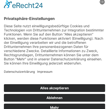
Top 100
Hot 50
Top Neueinsteiger
Highscores
Jahrescharts
Top 100
Hot 50
Top Neueinsteiger
Highscores
Jahrescharts
DJ-Promo buchen