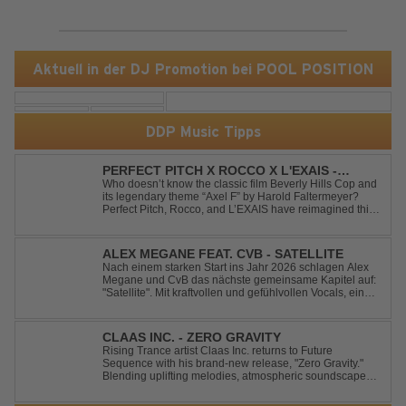
Aktuell in der DJ Promotion bei POOL POSITION
DDP Music Tipps
PERFECT PITCH X ROCCO X L'EXAIS -
DANCING ON FIRE
Who doesn’t know the classic film Beverly Hills Cop and
its legendary theme “Axel F” by Harold Faltermeyer?
Perfect Pitch, Rocco, and L’EXAIS have reimagined this
timeless classic with a fresh, modern approach.
Featuring an original vocal hook and a contemporary
production style, they respectf...
ALEX MEGANE FEAT. CVB - SATELLITE
Nach einem starken Start ins Jahr 2026 schlagen Alex
Megane und CvB das nächste gemeinsame Kapitel auf:
"Satellite". Mit kraftvollen und gefühlvollen Vocals, einer
mitreißenden Melodie und einer energiegeladenen,
modernen Produktion entführt "Satellite" die Hörer auf
eine emotionale Reise durc...
CLAAS INC. - ZERO GRAVITY
Rising Trance artist Claas Inc. returns to Future
Sequence with his brand-new release, "Zero Gravity."
Blending uplifting melodies, atmospheric soundscapes,
and powerful energy, this track takes listeners on an
unforgettable journey through the finest Uplifting Trance.