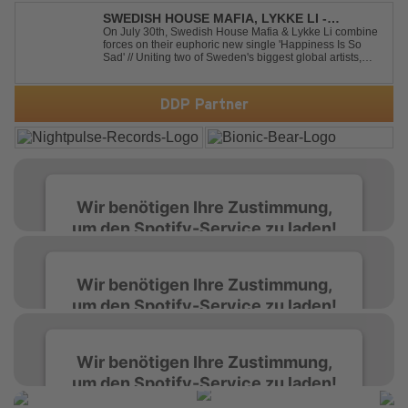
Balearic Ibiza trance vibe. At the hear...
SWEDISH HOUSE MAFIA, LYKKE LI -
HAPPINESS IS SO SAD
On July 30th, Swedish House Mafia & Lykke Li combine
forces on their euphoric new single 'Happiness Is So
Sad' // Uniting two of Sweden's biggest global artists,
'Happiness Is So Sad' is a record that reflects on how the
happiest moments are often the hardest to say goodbye
to // The track was ...
DDP Partner
Wir benötigen Ihre Zustimmung,
um den Spotify-Service zu laden!
Wir verwenden Spotify, um Inhalte
Wir benötigen Ihre Zustimmung,
einzubetten. Dieser Service kann Daten zu
um den Spotify-Service zu laden!
Ihren Aktivitäten sammeln. Bitte lesen Sie die
Details durch und stimmen Sie der Nutzung
des Service zu, um diese Inhalte anzuzeigen.
Wir verwenden Spotify, um Inhalte
Wir benötigen Ihre Zustimmung,
einzubetten. Dieser Service kann Daten zu
um den Spotify-Service zu laden!
Ihren Aktivitäten sammeln. Bitte lesen Sie die
Mehr Informationen
Details durch und stimmen Sie der Nutzung