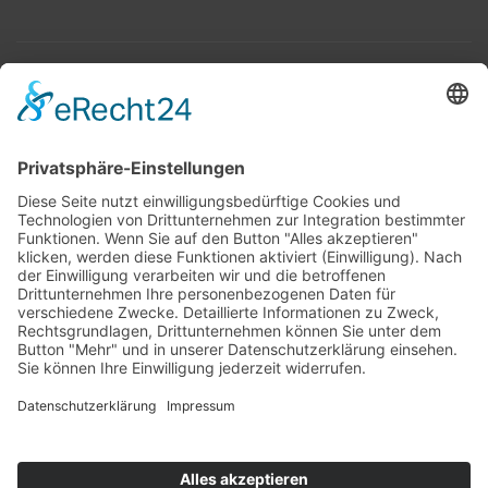
Top 100
Hot 50
Top Neueinsteiger
Highscores
Jahrescharts
Top 100
Hot 50
Top Neueinsteiger
Highscores
Jahrescharts