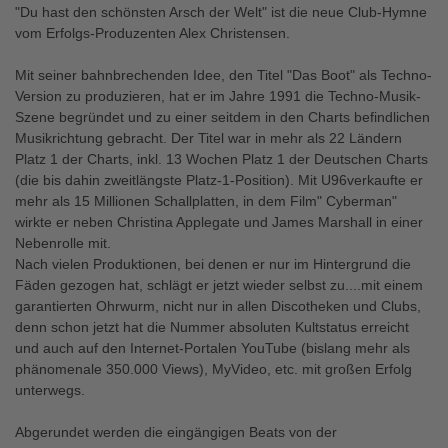
"Du hast den schönsten Arsch der Welt" ist die neue Club-Hymne
vom Erfolgs-Produzenten Alex Christensen.
Mit seiner bahnbrechenden Idee, den Titel "Das Boot" als Techno-
Version zu produzieren, hat er im Jahre 1991 die Techno-Musik-
Szene begründet und zu einer seitdem in den Charts befindlichen
Musikrichtung gebracht. Der Titel war in mehr als 22 Ländern
Platz 1 der Charts, inkl. 13 Wochen Platz 1 der Deutschen Charts
(die bis dahin zweitlängste Platz-1-Position). Mit U96verkaufte er
mehr als 15 Millionen Schallplatten, in dem Film" Cyberman"
wirkte er neben Christina Applegate und James Marshall in einer
Nebenrolle mit.
Nach vielen Produktionen, bei denen er nur im Hintergrund die
Fäden gezogen hat, schlägt er jetzt wieder selbst zu....mit einem
garantierten Ohrwurm, nicht nur in allen Discotheken und Clubs,
denn schon jetzt hat die Nummer absoluten Kultstatus erreicht
und auch auf den Internet-Portalen YouTube (bislang mehr als
phänomenale 350.000 Views), MyVideo, etc. mit großen Erfolg
unterwegs.
Abgerundet werden die eingängigen Beats von der