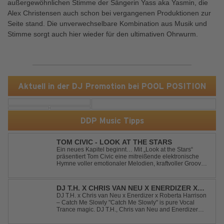
außergewöhnlichen Stimme der Sängerin Yass aka Yasmin, die
Alex Christensen auch schon bei vergangenen Produktionen zur
Seite stand. Die unverwechselbare Kombination aus Musik und
Stimme sorgt auch hier wieder für den ultimativen Ohrwurm.
Aktuell in der DJ Promotion bei POOL POSITION
DDP Music Tipps
TOM CIVIC - LOOK AT THE STARS
Ein neues Kapitel beginnt… Mit „Look at the Stars“
präsentiert Tom Civic eine mitreißende elektronische
Hymne voller emotionaler Melodien, kraftvoller Grooves
und dem Gefühl, über das Gewöhnliche
hinauszublicken. Bekannt für seine einzigartige
Verbindung aus Dance, House und elektronische...
DJ T.H. X CHRIS VAN NEU X ENERDIZER X
ROBERTA HARRISON - CATCH ME SLOWLY
DJ T.H. x Chris van Neu x Enerdizer x Roberta Harrison
– Catch Me Slowly "Catch Me Slowly" is pure Vocal
Trance magic. DJ T.H., Chris van Neu and Enerdizer
create an uplifting journey filled with emotional
melodies, euphoric energy and that unmistakable