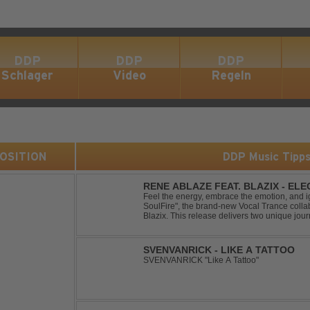
DDP
DDP
DDP
Schlager
Video
Regeln
 POSITION
DDP Music Tipp
RENE ABLAZE FEAT. BLAZIX - EL
Feel the energy, embrace the emotion, and ign
SoulFire", the brand-new Vocal Trance coll
Blazix. This release delivers two unique jour
melodies and powerful vocals. Classic Uplift
SVENVANRICK - LIKE A TATTOO
SVENVANRICK "Like A Tattoo"