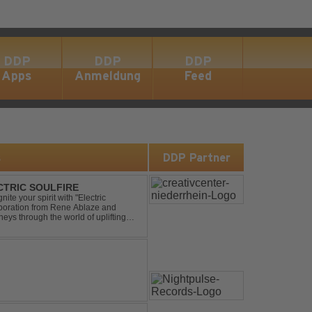
DDP
DDP
DDP
Apps
Anmeldung
Feed
s
DDP Partner
ECTRIC SOULFIRE
ite your spirit with "Electric
aboration from Rene Ablaze and
neys through the world of uplifting
ing Vocal Trance me...