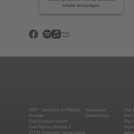
Inhalte anzuzeigen.
Mehr Informationen
Akzeptieren
powered by
Usercentrics Consent
Management Platform
&
eRecht24
DDP - Deutsche DJ Playlist
Impressum
Top 
Kontakt:
Datenschutz
Hot 
Pool Position GmbH
Top 
Carl-Schurz-Strasse 8
High
27711 Osterholz-Scharmbeck
Jahr