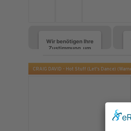
Wir benötigen Ihre
Zustimmung, um
den Spotify-
Service zu laden!
CRAIG DAVID - Hot Stuff (Let's Dance) (Warn
Wir verwenden Spotify,
um Inhalte einzubetten.
Dieser Service kann
Daten zu Ihren
Aktivitäten sammeln.
Bitte lesen Sie die Details
durch und stimmen Sie
der Nutzung des Service
zu, um diese Inhalte
anzuzeigen.