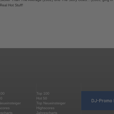
Real Hot Stuff!
100
Top 100
50
Hot 50
DJ-Promo 
Neueinsteiger
Top Neueinsteiger
scores
Highscores
escharts
Jahrescharts