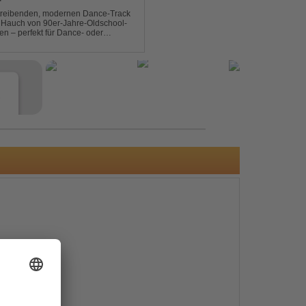
T
n treibenden, modernen Dance-Track
en Hauch von 90er-Jahre-Oldschool-
ten – perfekt für Dance- oder
b- und Festival-Sets.
e
s
e