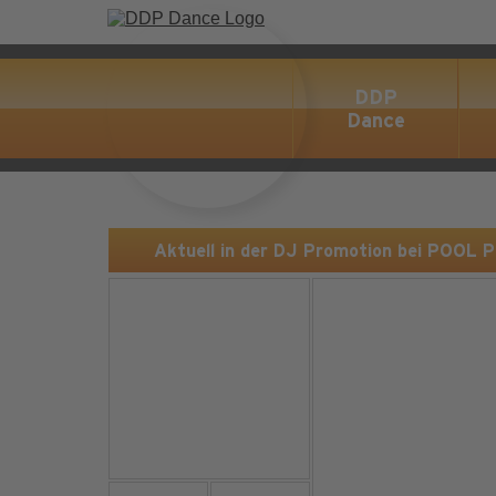
DDP
Dance
Aktuell in der DJ Promotion bei POOL