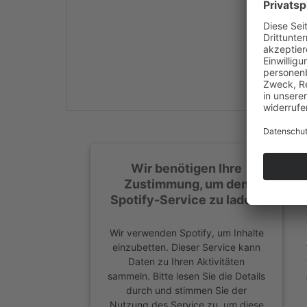
Mehr Informationen
Akzeptieren
powered by
Usercentrics
Consent Management
Platform
&
eRecht24
Wir benötigen Ihre
Zustimmung, um den
Spotify-Service zu laden!
Wir verwenden Spotify, um Inhalte
einzubetten. Dieser Service kann
Daten zu Ihren Aktivitäten
sammeln. Bitte lesen Sie die Details
durch und stimmen Sie der
Nutzung des Service zu, um diese