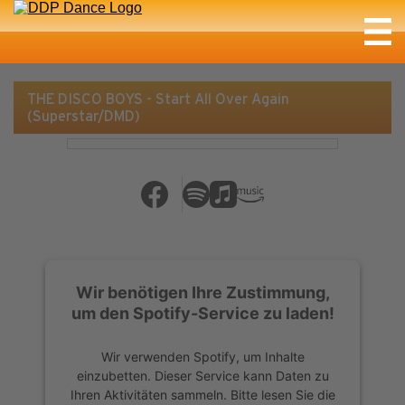
THE DISCO BOYS - Start All Over Again
(Superstar/DMD)
Wir benötigen Ihre Zustimmung,
um den Spotify-Service zu laden!
Wir verwenden Spotify, um Inhalte
einzubetten. Dieser Service kann Daten zu
Ihren Aktivitäten sammeln. Bitte lesen Sie die