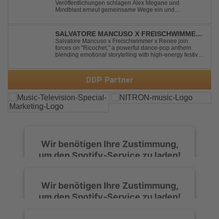
Veröffentlichungen schlagen Alex Megane und
Mindblast erneut gemeinsame Wege ein und
präsentieren mit Everytime We Touch ihre neueste
Zusammenarbeit. Für ihre aktuelle Single haben sie sich
einen echten Klassiker vorgenommen: den
SALVATORE MANCUSO X FREISCHWIMMER
unvergessenen Song von Ma...
X RENEE - RICOCHET
Salvatore Mancuso x Freischwimmer x Renee join
forces on "Ricochet," a powerful dance-pop anthem
blending emotional storytelling with high-energy festival
production. Inspired by Bruce Springsteen's For You, the
track transforms a timeless theme into a fresh, modern
dance experience. Crafted by...
DDP Partner
Wir benötigen Ihre Zustimmung,
um den Spotify-Service zu laden!
Wir verwenden Spotify, um Inhalte
Wir benötigen Ihre Zustimmung,
einzubetten. Dieser Service kann Daten zu
um den Spotify-Service zu laden!
Ihren Aktivitäten sammeln. Bitte lesen Sie die
Details durch und stimmen Sie der Nutzung