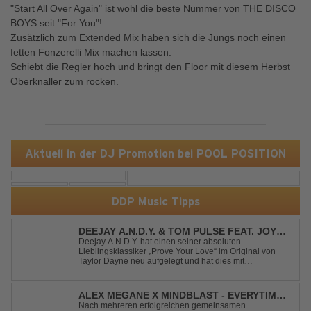
"Start All Over Again" ist wohl die beste Nummer von THE DISCO
BOYS seit "For You"!
Zusätzlich zum Extended Mix haben sich die Jungs noch einen
fetten Fonzerelli Mix machen lassen.
Schiebt die Regler hoch und bringt den Floor mit diesem Herbst
Oberknaller zum rocken.
Aktuell in der DJ Promotion bei POOL POSITION
DDP Music Tipps
DEEJAY A.N.D.Y. & TOM PULSE FEAT. JOY
ANDERSEN - PROVE YOUR LOVE
Deejay A.N.D.Y. hat einen seiner absoluten
Lieblingsklassiker „Prove Your Love“ im Original von
Taylor Dayne neu aufgelegt und hat dies mit
namenhafter Unterstützung von Tom Pulse und
Sängerin Joy Andersen getan. Der frische Sound für
einen weltweit bekannten Hit animiert direkt wieder zum
ALEX MEGANE X MINDBLAST - EVERYTIME
tanz...
WE TOUCH
Nach mehreren erfolgreichen gemeinsamen