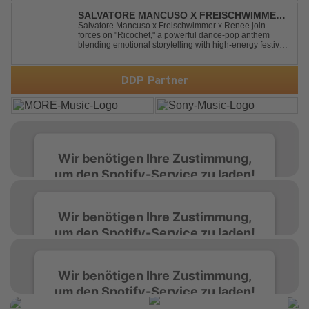
Artist-Alias-Projekte "DropZone", um das es jahrelang
still war. „The End“ ist ei...
SALVATORE MANCUSO X FREISCHWIMMER
X RENEE - RICOCHET
Salvatore Mancuso x Freischwimmer x Renee join
forces on "Ricochet," a powerful dance-pop anthem
blending emotional storytelling with high-energy festival
production. Inspired by Bruce Springsteen's For You, the
track transforms a timeless theme into a fresh, modern
dance experience. Crafted by...
DDP Partner
Wir benötigen Ihre Zustimmung,
um den Spotify-Service zu laden!
Wir verwenden Spotify, um Inhalte
Wir benötigen Ihre Zustimmung,
einzubetten. Dieser Service kann Daten zu
um den Spotify-Service zu laden!
Ihren Aktivitäten sammeln. Bitte lesen Sie die
Details durch und stimmen Sie der Nutzung
des Service zu, um diese Inhalte anzuzeigen.
Wir verwenden Spotify, um Inhalte
Wir benötigen Ihre Zustimmung,
einzubetten. Dieser Service kann Daten zu
um den Spotify-Service zu laden!
Ihren Aktivitäten sammeln. Bitte lesen Sie die
Mehr Informationen