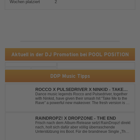
Wochen platziert
2
Aktuell in der DJ Promotion bei POOL POSITION
DDP Music Tipps
ROCCO X PULSEDRIVER X NINKID - TAKE
ME TO THE RAVE (FESTIVAL MIX)
Dance music legends Rocco and Pulsedriver, together
with Ninkid, have given their smash hit “Take Me to the
Rave” a powerful new makeover. The fresh version is set
to ignite dance floors and bring every festival to a boiling
point. Featuring massive kicks and the beloved melody
that made the or...
RAINDROPZ! X DROPZONE - THE END
Frisch nach dem Album-Release setzt RainDropz! direkt
nach, holt sich dafür aber völlig überraschende
Unterstützung ins Boot. Für die brandneue Single „The
End“ reaktiviert der Produzent eines seiner zusätzlichen