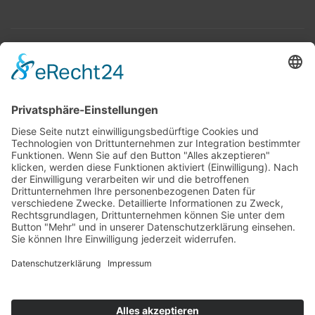
Top 100
Hot 50
Top Neueinsteiger
Highscores
Jahrescharts
Top 100
Hot 50
Top Neueinsteiger
Highscores
Jahrescharts