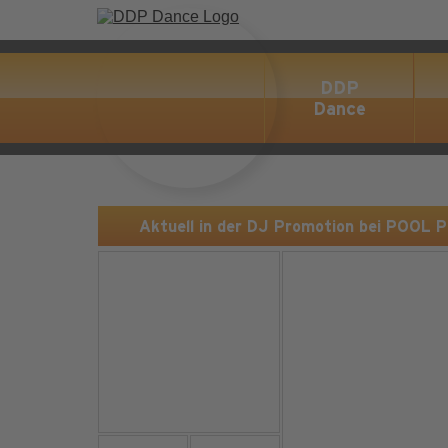
DDP
Dance
Aktuell in der DJ Promotion bei POOL