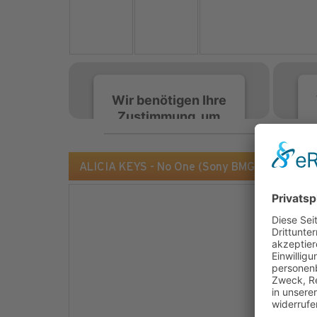
Wir benötigen Ihre
Zustimmung, um
den Spotify-
Service zu laden!
ALICIA KEYS - No One (Sony BMG)
Wir verwenden Spotify,
um Inhalte einzubetten.
Dieser Service kann
Daten zu Ihren
Aktivitäten sammeln.
Bitte lesen Sie die Details
durch und stimmen Sie
der Nutzung des Service
zu, um diese Inhalte
anzuzeigen.