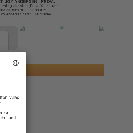
AT. JOY ANDERSEN - PROVE
Lieblingsklassiker „Prove Your Love“
und hat dies mit namenhafter
oy Andersen getan. Der frische
ert direkt wieder zum tanz...
e
s
e