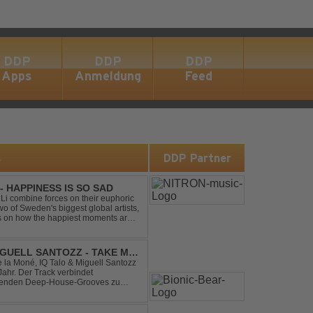
DDP
DDP
DDP
Apps
Anmeldung
Feed
s
DDP Partner
- HAPPINESS IS SO SAD
Li combine forces on their euphoric
wo of Sweden's biggest global artists,
cts on how the happiest moments are
ck was ...
IGUELL SANTOZZ - TAKE ME
e la Moné, IQ Talo & Miguell Santozz
rbindet
ibenden Deep-House-Grooves zu
nis. Hypnotische Percussions