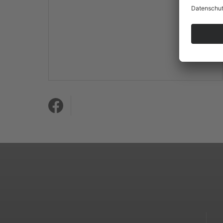
Mehr Informationen
Akzeptieren
powered by
Usercentrics
Consent Management
Platform
&
eRecht24