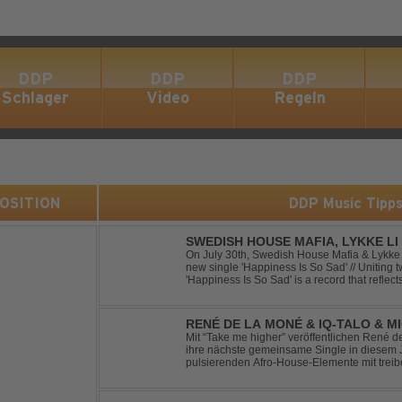
DDP
DDP
DDP
Schlager
Video
Regeln
 POSITION
DDP Music Tipp
SWEDISH HOUSE MAFIA, LYKKE LI 
On July 30th, Swedish House Mafia & Lykke 
new single 'Happiness Is So Sad' // Uniting t
'Happiness Is So Sad' is a record that refle
often the hardest to say goodbye to // The tra
RENÉ DE LA MONÉ & IQ-TALO & M
HIGHER
Mit “Take me higher” veröffentlichen René d
ihre nächste gemeinsame Single in diesem Jahr. Der Track ve
pulsierenden Afro-House-Elemente mit tre
einem sinnlich atmosphärischen Musikerleb
verschm...