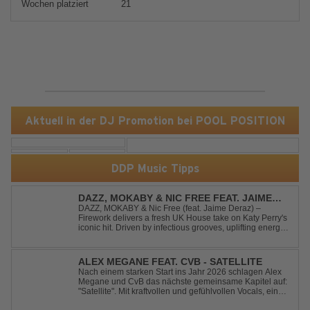
Wochen platziert
21
Aktuell in der DJ Promotion bei POOL POSITION
DDP Music Tipps
DAZZ, MOKABY & NIC FREE FEAT. JAIME
DERAZ - FIREWORK
DAZZ, MOKABY & Nic Free (feat. Jaime Deraz) –
Firework delivers a fresh UK House take on Katy Perry's
iconic hit. Driven by infectious grooves, uplifting energy,
and Jaime Deraz's stunning vocals, this reimagined
cover brings a modern club vibe while preserving the
emotional power of the origin...
ALEX MEGANE FEAT. CVB - SATELLITE
Nach einem starken Start ins Jahr 2026 schlagen Alex
Megane und CvB das nächste gemeinsame Kapitel auf:
"Satellite". Mit kraftvollen und gefühlvollen Vocals, einer
mitreißenden Melodie und einer energiegeladenen,