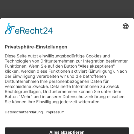
Top 100
Hot 50
Top Neueinsteiger
Highscores
Jahrescharts
Top 100
Hot 50
Top Neueinsteiger
Highscores
Jahrescharts