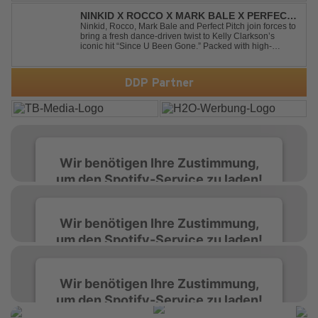
modernen Produktion entführt "Satellite" die Hörer auf
eine emotionale Reise durc...
NINKID X ROCCO X MARK BALE X PERFECT
PITCH - SINCE U BEEN GONE
Ninkid, Rocco, Mark Bale and Perfect Pitch join forces to
bring a fresh dance-driven twist to Kelly Clarkson’s
iconic hit “Since U Been Gone.” Packed with high-
energy beats, uplifting vibes and a festival-ready sound,
this cover is built for peak-time sets, radio rotations and
every dancefloor ...
DDP Partner
Wir benötigen Ihre Zustimmung,
um den Spotify-Service zu laden!
Wir verwenden Spotify, um Inhalte
Wir benötigen Ihre Zustimmung,
einzubetten. Dieser Service kann Daten zu
um den Spotify-Service zu laden!
Ihren Aktivitäten sammeln. Bitte lesen Sie die
Details durch und stimmen Sie der Nutzung
des Service zu, um diese Inhalte anzuzeigen.
Wir verwenden Spotify, um Inhalte
Wir benötigen Ihre Zustimmung,
einzubetten. Dieser Service kann Daten zu
um den Spotify-Service zu laden!
Ihren Aktivitäten sammeln. Bitte lesen Sie die
Mehr Informationen