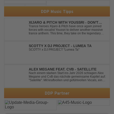
DDP Music Tipps
XIJARO & PITCH WITH YOUSSRI - DON'T
YOU WORRY CHILD
Trance heroes Xijaro & Pitch have once again joined
forces with vocalist Youssri to deliver another massive
trance anthem. This time, they take on the legendary
Swedish House Mafia classic "Don't You Worry Child"
and transform it into a breathtaking trance banger while
perfectly preserving the...
SCOTTY X DJ PROJECT - LUMEA TA
SCOTTY x DJ PROJECT "Lumea Ta"
ALEX MEGANE FEAT. CVB - SATELLITE
Nach einem starken Start ins Jahr 2026 schlagen Alex
Megane und CvB das nächste gemeinsame Kapitel auf:
"Satellite". Mit kraftvollen und gefühlvollen Vocals, einer
mitreißenden Melodie und einer energiegeladenen,
modernen Produktion entführt "Satellite" die Hörer auf
eine emotionale Reise durc...
DDP Partner