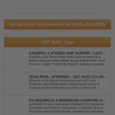
Aktuell in der DJ Promotion bei POOL POSITION
DDP Music Tipps
DASHPAC X STEREO AMP SURFER - CATCH
MY SPEED
DashPac and Stereo Amp Surfer have teamed up to
deliver a bouncy Main Stage House anthem that’s built
to move crowds. “Catch My Speed” combines massive
lead sounds, pumping basslines, and infectious energy
into one festival-ready package. Packed with peak-time
vibes and unstoppable momentum, th...
SEAN PAUL, &FRIENDS - GET BUSY (CLUB
MIX)
&friends is the global musical concept of DJ and
Producer Sean Peckenham, driven by the vision to
create a project embodying tradition, culture and
community. His new track “Get Busy (Club Mix)
alongside the Jamaican dancehall singer and rapper
Sean Paul, has taken this early 2000s hit to a who...
DJ SEQUENZA X ENERDIZER X EMPYRE ONE
- UNTIL THE MORNING LIGHT
Get ready for pure mainstage madness! DJ Sequenza,
Enerdizer and Empyre One deliver a massive Techno
Big Room banger that hits like a freight train and keeps