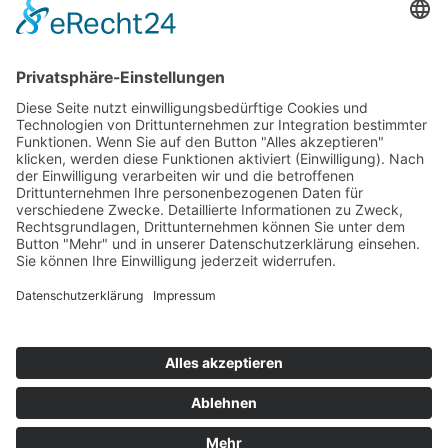
Top 100
Hot 50
Top Neueinsteiger
Highscores
Jahrescharts
Top 100
Hot 50
Top Neueinsteiger
Highscores
Jahrescharts
DJ-Promo buchen