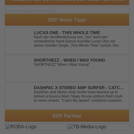
DDP Music Tipps
LUCAS ONE - THIS WHOLE TIME
Nach der Veröffentlichung von „You“ kehrt der
schwedische Hard-Dance-Künstler Lucas One mit
seiner zweiten Single „This Whole Time“ zurück. Der
Track verbindet emotionale Texte mit der kraftvollen
Energie des Hard Dance und erzählt eine Geschichte
von Reue, Liebeskummer und der Erkenntnis des w...
SHORTHEZZ - WHEN I WAS YOUNG
SHORTHEZZ "When I Was Young"
DASHPAC X STEREO AMP SURFER - CATCH
MY SPEED
DashPac and Stereo Amp Surfer have teamed up to
deliver a bouncy Main Stage House anthem that’s built
to move crowds. “Catch My Speed” combines massive
lead sounds, pumping basslines, and infectious energy
into one festival-ready package. Packed with peak-time
vibes and unstoppable momentum, th...
DDP Partner