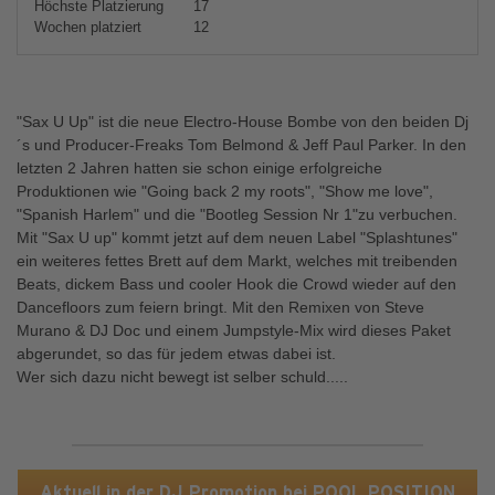
Höchste Platzierung
17
Wochen platziert
12
"Sax U Up" ist die neue Electro-House Bombe von den beiden Dj
´s und Producer-Freaks Tom Belmond & Jeff Paul Parker. In den
letzten 2 Jahren hatten sie schon einige erfolgreiche
Produktionen wie "Going back 2 my roots", "Show me love",
"Spanish Harlem" und die "Bootleg Session Nr 1"zu verbuchen.
Mit "Sax U up" kommt jetzt auf dem neuen Label "Splashtunes"
ein weiteres fettes Brett auf dem Markt, welches mit treibenden
Beats, dickem Bass und cooler Hook die Crowd wieder auf den
Dancefloors zum feiern bringt. Mit den Remixen von Steve
Murano & DJ Doc und einem Jumpstyle-Mix wird dieses Paket
abgerundet, so das für jedem etwas dabei ist.
Wer sich dazu nicht bewegt ist selber schuld.....
Aktuell in der DJ Promotion bei POOL POSITION