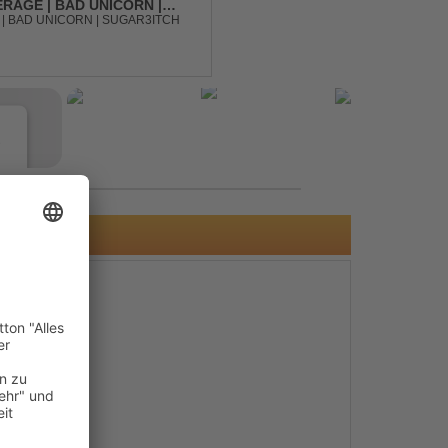
RAGE | BAD UNICORN |
| BAD UNICORN | SUGAR3ITCH
e
s
e