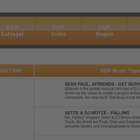
DDP
DDP
DDP
Schlager
Video
Regeln
 POSITION
DDP Music Tipp
SEAN PAUL, &FRIENDS - GET BUSY
&friends is the global musical concept of 
driven by the vision to create a project embo
community. His new track “Get Busy (Club M
dancehall singer and rapper Sean Paul, has t
SETZE & DJ MÜTZE - FALLING
Mit „Falling“ droppen Setze & DJ Mütze ei
Track, der direkt auf Peak-Time und Eskalati
verzerrte Synths und energiegeladene Drop
keine Pausen kennt – roh, schnell und absolu