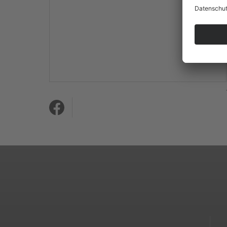
Mehr Informationen
Akzeptieren
powered by
Usercentrics
Consent Management
Platform
&
eRecht24