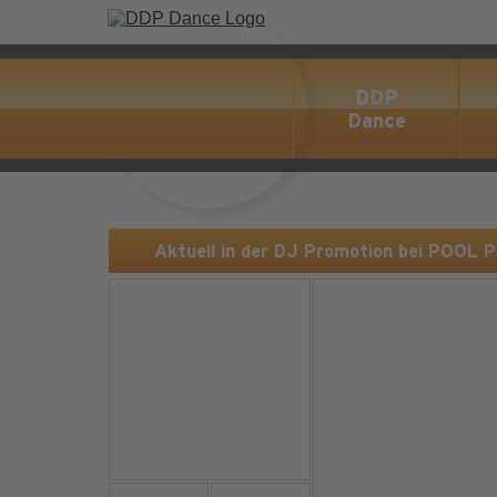
DDP
Dance
Aktuell in der DJ Promotion bei POOL