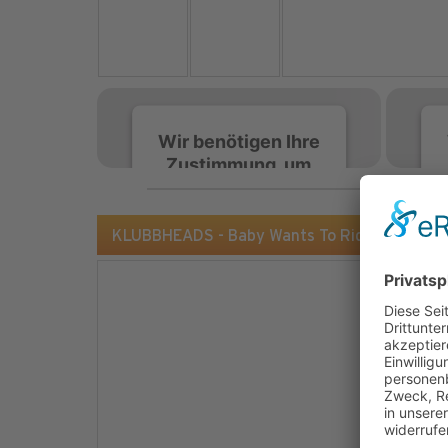
Wir benötigen Ihre
Zustimmung, um
den Spotify-
Service zu laden!
KLUBBHEADS - Baby Wants To Ride / I Am Re
Wir verwenden Spotify,
um Inhalte einzubetten.
Dieser Service kann
Daten zu Ihren
Aktivitäten sammeln.
Bitte lesen Sie die Details
durch und stimmen Sie
der Nutzung des Service
zu, um diese Inhalte
anzuzeigen.