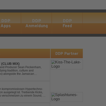
DDP
DDP
DDP
Apps
Anmeldung
Feed
s
DDP Partner
 (CLUB MIX)
DJ and Producer Sean Peckenham,
dying tradition, culture and
ix) alongside the Jamaican
aken this early 2000s hit to a who...
nen kompromisslosen Hypertechno-
on ausgelegt ist. Treibende Kicks,
s verschmelzen zu einem Sound, der
t mitreißend. Zwischen ...