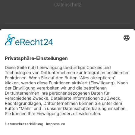
Datenschutz
Top 100
Hot 50
Top Neueinsteiger
Highscores
Jahrescharts
Top 100
Hot 50
Top Neueinsteiger
Highscores
Jahrescharts