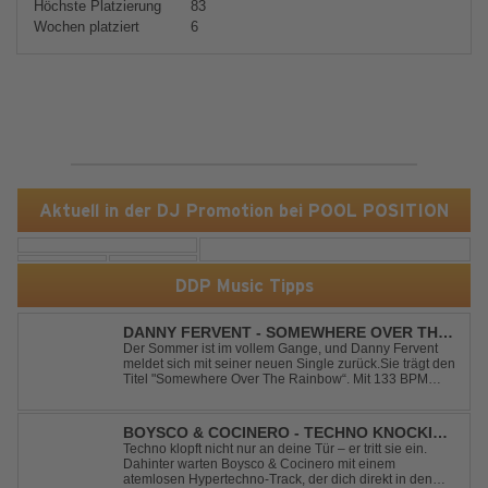
Höchste Platzierung
83
Wochen platziert
6
Aktuell in der DJ Promotion bei POOL POSITION
DDP Music Tipps
DANNY FERVENT - SOMEWHERE OVER THE
RAINBOW
Der Sommer ist im vollem Gange, und Danny Fervent
meldet sich mit seiner neuen Single zurück.Sie trägt den
Titel "Somewhere Over The Rainbow“. Mit 133 BPM
entfaltet sich ein melodischer Trance Sound, der durch
seine atmosphärische Dichte und mitreißende Dynamik
überzeugt. Kraftvolle, zugleich g...
BOYSCO & COCINERO - TECHNO KNOCKIN'
AT YOUR DOOR
Techno klopft nicht nur an deine Tür – er tritt sie ein.
Dahinter warten Boysco & Cocinero mit einem
atemlosen Hypertechno-Track, der dich direkt in den