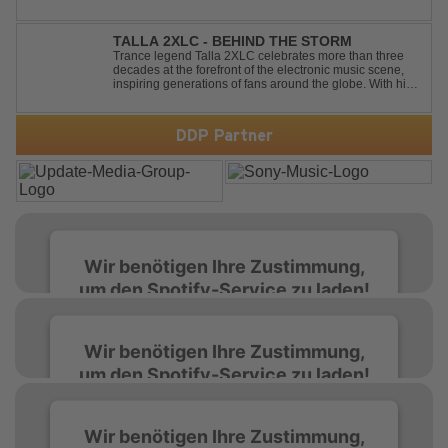
Partymodus katapultiert. „Techno Knockin' At Your Door“
kennt nur eine Richtung: nach vorn. Bounce, bounce,
bounce!
TALLA 2XLC - BEHIND THE STORM
Trance legend Talla 2XLC celebrates more than three
decades at the forefront of the electronic music scene,
inspiring generations of fans around the globe. With his
latest release, "Behind The Storm," he once again
showcases his unmistakable sound, delivering Uplifting
Vocal Trance at its very ...
DDP Partner
Wir benötigen Ihre Zustimmung,
um den Spotify-Service zu laden!
Wir verwenden Spotify, um Inhalte
Wir benötigen Ihre Zustimmung,
einzubetten. Dieser Service kann Daten zu
um den Spotify-Service zu laden!
Ihren Aktivitäten sammeln. Bitte lesen Sie die
Details durch und stimmen Sie der Nutzung
des Service zu, um diese Inhalte anzuzeigen.
Wir verwenden Spotify, um Inhalte
Wir benötigen Ihre Zustimmung,
einzubetten. Dieser Service kann Daten zu