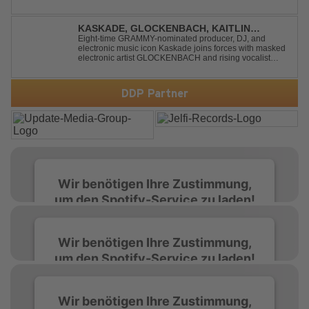
End“ reaktiviert der Produzent eines seiner zusätzlichen
Artist-Alias-Projekte "DropZone", um das es jahrelang
still war. „The End“ ist ei...
KASKADE, GLOCKENBACH, KAITLIN
ARAGON - RUNAWAY
Eight-time GRAMMY-nominated producer, DJ, and
electronic music icon Kaskade joins forces with masked
electronic artist GLOCKENBACH and rising vocalist
Kaitlin Aragon for their new collaboration “Runaway,”
arriving July 31st. The track marks the fourth single from
Kaskade’s forthcoming ORIGIN...
DDP Partner
Wir benötigen Ihre Zustimmung,
um den Spotify-Service zu laden!
Wir verwenden Spotify, um Inhalte
Wir benötigen Ihre Zustimmung,
einzubetten. Dieser Service kann Daten zu
um den Spotify-Service zu laden!
Ihren Aktivitäten sammeln. Bitte lesen Sie die
Details durch und stimmen Sie der Nutzung
des Service zu, um diese Inhalte anzuzeigen.
Wir verwenden Spotify, um Inhalte
Wir benötigen Ihre Zustimmung,
einzubetten. Dieser Service kann Daten zu