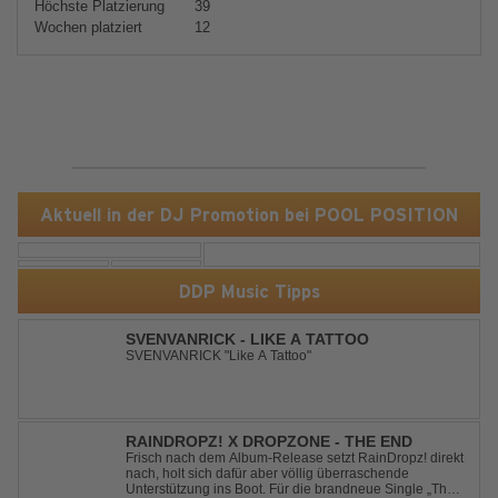
Höchste Platzierung
39
Wochen platziert
12
Aktuell in der DJ Promotion bei POOL POSITION
DDP Music Tipps
SVENVANRICK - LIKE A TATTOO
SVENVANRICK "Like A Tattoo"
RAINDROPZ! X DROPZONE - THE END
Frisch nach dem Album-Release setzt RainDropz! direkt
nach, holt sich dafür aber völlig überraschende
Unterstützung ins Boot. Für die brandneue Single „The