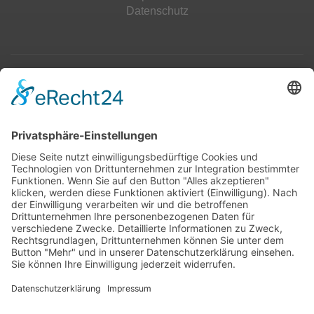
Datenschutz
Top 100
Hot 50
Top Neueinsteiger
Highscores
Jahrescharts
Top 100
Hot 50
Top Neueinsteiger
Highscores
Jahrescharts