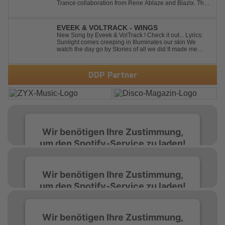
Trance collaboration from Rene Ablaze and Blazix. This
release delivers two unique journeys through the world
of uplifting melodies and powerful vocals. Classic
Uplifting Vocal Trance me...
EVEEK & VOLTRACK - WINGS
New Song by Eveek & VolTrack ! Check it out... Lyrics:
Sunlight comes creeping in Illuminates our skin We
watch the day go by Stories of all we did It made me
think of you It made me think of you Under a trillion stars
We danced on top of cars ...
DDP Partner
Wir benötigen Ihre Zustimmung,
um den Spotify-Service zu laden!
Wir verwenden Spotify, um Inhalte
Wir benötigen Ihre Zustimmung,
einzubetten. Dieser Service kann Daten zu
um den Spotify-Service zu laden!
Ihren Aktivitäten sammeln. Bitte lesen Sie die
Details durch und stimmen Sie der Nutzung
des Service zu, um diese Inhalte anzuzeigen.
Wir verwenden Spotify, um Inhalte
Wir benötigen Ihre Zustimmung,
einzubetten. Dieser Service kann Daten zu