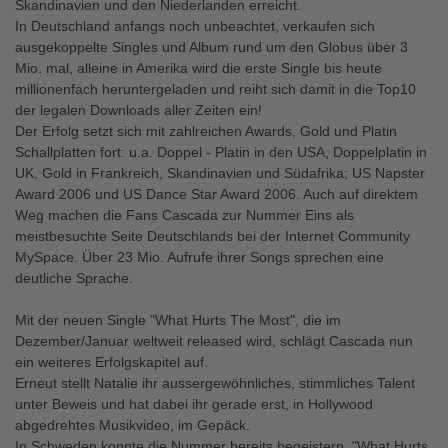
Skandinavien und den Niederlanden erreicht.
In Deutschland anfangs noch unbeachtet, verkaufen sich
ausgekoppelte Singles und Album rund um den Globus über 3
Mio. mal, alleine in Amerika wird die erste Single bis heute
millionenfach heruntergeladen und reiht sich damit in die Top10
der legalen Downloads aller Zeiten ein!
Der Erfolg setzt sich mit zahlreichen Awards, Gold und Platin
Schallplatten fort: u.a. Doppel - Platin in den USA, Doppelplatin in
UK, Gold in Frankreich, Skandinavien und Südafrika; US Napster
Award 2006 und US Dance Star Award 2006. Auch auf direktem
Weg machen die Fans Cascada zur Nummer Eins als
meistbesuchte Seite Deutschlands bei der Internet Community
MySpace. Über 23 Mio. Aufrufe ihrer Songs sprechen eine
deutliche Sprache.
Mit der neuen Single "What Hurts The Most", die im
Dezember/Januar weltweit released wird, schlägt Cascada nun
ein weiteres Erfolgskapitel auf.
Erneut stellt Natalie ihr aussergewöhnliches, stimmliches Talent
unter Beweis und hat dabei ihr gerade erst, in Hollywood
abgedrehtes Musikvideo, im Gepäck.
In Schweden konnte die Nummer bereits begeistern, "What Hurts