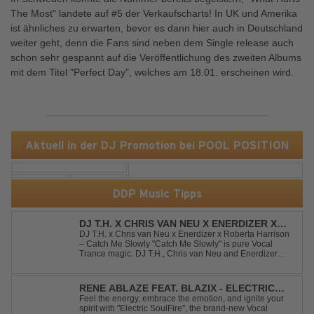
The Most" landete auf #5 der Verkaufscharts! In UK und Amerika
ist ähnliches zu erwarten, bevor es dann hier auch in Deutschland
weiter geht, denn die Fans sind neben dem Single release auch
schon sehr gespannt auf die Veröffentlichung des zweiten Albums
mit dem Titel "Perfect Day", welches am 18.01. erscheinen wird.
Aktuell in der DJ Promotion bei POOL POSITION
DDP Music Tipps
DJ T.H. X CHRIS VAN NEU X ENERDIZER X
ROBERTA HARRISON - CATCH ME SLOWLY
DJ T.H. x Chris van Neu x Enerdizer x Roberta Harrison
– Catch Me Slowly "Catch Me Slowly" is pure Vocal
Trance magic. DJ T.H., Chris van Neu and Enerdizer
create an uplifting journey filled with emotional
melodies, euphoric energy and that unmistakable
Balearic Ibiza trance vibe. At the hear...
RENE ABLAZE FEAT. BLAZIX - ELECTRIC
SOULFIRE
Feel the energy, embrace the emotion, and ignite your
spirit with "Electric SoulFire", the brand-new Vocal