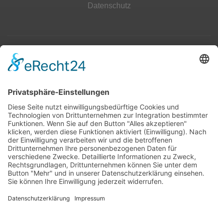
Datenschutz
Top 100
Hot 50
Top Neueinsteiger
Highscores
Jahrescharts
Top 100
Hot 50
Top Neueinsteiger
Highscores
Jahrescharts