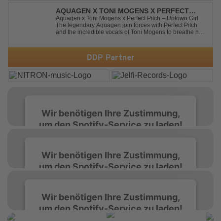
and transform it into a breathtaking trance banger while
perfectly preserving the...
AQUAGEN X TONI MOGENS X PERFECT
PITCH - UPTOWN GIRL
Aquagen x Toni Mogens x Perfect Pitch – Uptown Girl
The legendary Aquagen join forces with Perfect Pitch
and the incredible vocals of Toni Mogens to breathe new
life into Billy Joel's timeless classic "Uptown Girl."
Combining a bouncy bassline and a fresh, feel-good
production, this modern da...
DDP Partner
Wir benötigen Ihre Zustimmung,
um den Spotify-Service zu laden!
Wir verwenden Spotify, um Inhalte
Wir benötigen Ihre Zustimmung,
einzubetten. Dieser Service kann Daten zu
um den Spotify-Service zu laden!
Ihren Aktivitäten sammeln. Bitte lesen Sie die
Details durch und stimmen Sie der Nutzung
des Service zu, um diese Inhalte anzuzeigen.
Wir verwenden Spotify, um Inhalte
Wir benötigen Ihre Zustimmung,
einzubetten. Dieser Service kann Daten zu
um den Spotify-Service zu laden!
Ihren Aktivitäten sammeln. Bitte lesen Sie die
Mehr Informationen