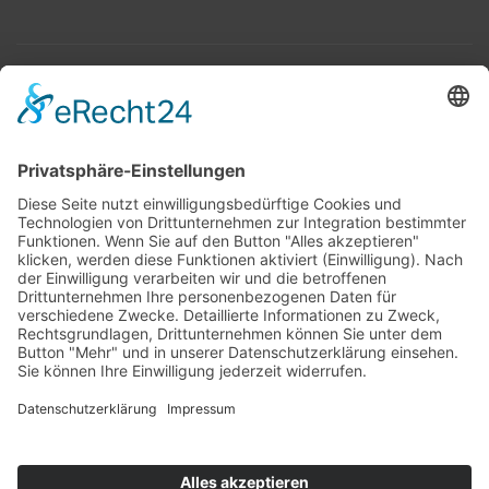
Top 100
Hot 50
Top Neueinsteiger
Highscores
Jahrescharts
Top 100
Hot 50
Top Neueinsteiger
Highscores
Jahrescharts