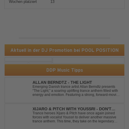
Wochen platziert
13
Aktuell in der DJ Promotion bei POOL POSITION
DDP Music Tipps
ALLAN BERNDTZ - THE LIGHT
Emerging Danish trance artist Allan Berndtz presents
“The Light,” a soaring uplifting trance anthem filled with
energy and emotion. Featuring a strong, forward-moving
melody, the track showcases the signature quality and
spirit of a Future Sequence release.
XIJARO & PITCH WITH YOUSSRI - DON'T
YOU WORRY CHILD
Trance heroes Xijaro & Pitch have once again joined
forces with vocalist Youssri to deliver another massive
trance anthem. This time, they take on the legendary
Swedish House Mafia classic "Don't You Worry Child"