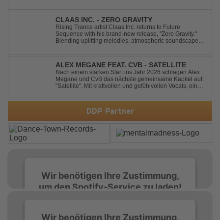
CLAAS INC. - ZERO GRAVITY
Rising Trance artist Claas Inc. returns to Future
Sequence with his brand-new release, "Zero Gravity."
Blending uplifting melodies, atmospheric soundscapes,
and powerful energy, this track takes listeners on an
unforgettable journey through the finest Uplifting Trance.
Featuring epic breakdowns...
ALEX MEGANE FEAT. CVB - SATELLITE
Nach einem starken Start ins Jahr 2026 schlagen Alex
Megane und CvB das nächste gemeinsame Kapitel auf:
"Satellite". Mit kraftvollen und gefühlvollen Vocals, einer
mitreißenden Melodie und einer energiegeladenen,
modernen Produktion entführt "Satellite" die Hörer auf
eine emotionale Reise durc...
DDP Partner
Wir benötigen Ihre Zustimmung,
um den Spotify-Service zu laden!
Wir verwenden Spotify, um Inhalte
Wir benötigen Ihre Zustimmung,