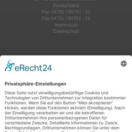
Deutschland
Fon 04791 / 80761 - 21
Fax 04791 / 80761 - 24
Impressum
Datenschutz
Top 100
Hot 50
Top Neueinsteiger
Highscores
Jahrescharts
Top 100
Hot 50
Top Neueinsteiger