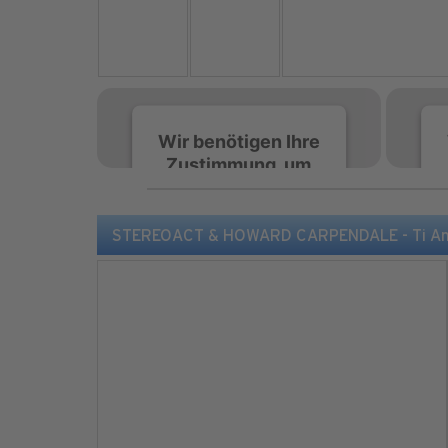
Wir benötigen Ihre
Zustimmung, um
den Spotify-
Service zu laden!
STEREOACT & HOWARD CARPENDALE - Ti Amo 
Wir verwenden Spotify,
um Inhalte einzubetten.
Dieser Service kann
Daten zu Ihren
Aktivitäten sammeln.
Bitte lesen Sie die Details
durch und stimmen Sie
der Nutzung des Service
zu, um diese Inhalte
anzuzeigen.