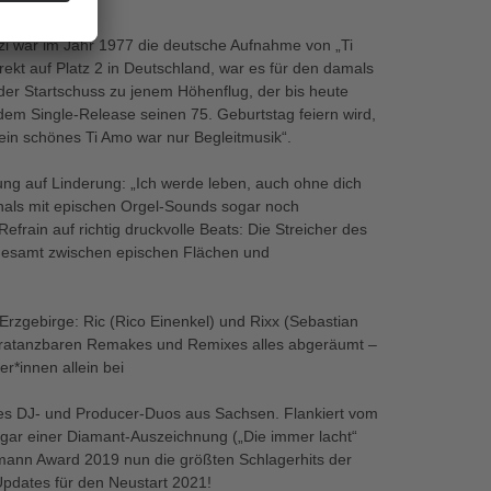
ozzi war im Jahr 1977 die deutsche Aufnahme von „Ti
rekt auf Platz 2 in Deutschland, war es für den damals
der Startschuss zu jenem Höhenflug, der bis heute
r dem Single-Release seinen 75. Geburtstag feiern wird,
ein schönes Ti Amo war nur Begleitmusik“.
ffnung auf Linderung: „Ich werde leben, auch ohne dich
als mit epischen Orgel-Sounds sogar noch
frain auf richtig druckvolle Beats: Die Streicher des
sgesamt zwischen epischen Flächen und
zgebirge: Ric (Rico Einenkel) und Rixx (Sebastian
ltratanzbaren Remakes und Remixes alles abgeräumt –
r*innen allein bei
des DJ- und Producer-Duos aus Sachsen. Flankiert vom
ar einer Diamant-Auszeichnung („Die immer lacht“
ermann Award 2019 nun die größten Schlagerhits der
pdates für den Neustart 2021!