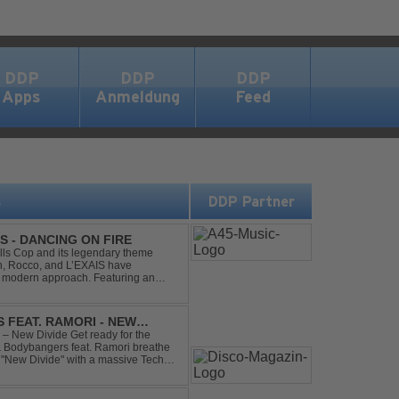
DDP
DDP
DDP
Apps
Anmeldung
Feed
s
DDP Partner
S - DANCING ON FIRE
ills Cop and its legendary theme
ch, Rocco, and L’EXAIS have
h, modern approach. Featuring an
tion style, they respectf...
 FEAT. RAMORI - NEW
– New Divide Get ready for the
 & Bodybangers feat. Ramori breathe
m "New Divide" with a massive Techno
singalong moments t...