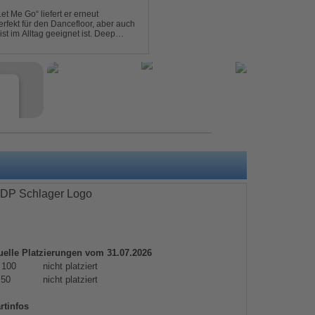
et Me Go“ liefert er erneut
rfekt für den Dancefloor, aber auch
st im Alltag geeignet ist. Deep
nt sein, was als Nächstes...
e
uelle Platzierungen vom 31.07.2026
s
 100
nicht platziert
 50
nicht platziert
e
rtinfos