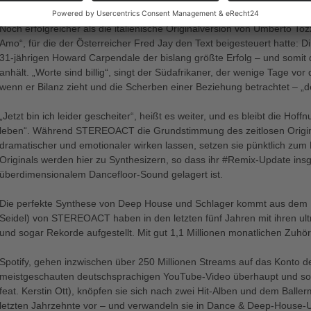
Noch erfolgreicher als die italienische Originalversion von Umberto T
Amo“, für die der Österreicher Fred Jay den Text beigesteuert hatte: Di
31-jährigen Howard Carpendale der bislang größte Erfolg – und somit 
anhält. „Worte sind billig“, singt der Südafrikaner, der wenige Tage vo
wenn er Bilanz zieht und die Scherben einer Beziehung betrachtet – „d
„Jetzt bin ich leider gescheiter“, heißt es weiter, und es bleibt die Ho
leben“. Während STEREOACT die Grundstimmung des zeitlosen Origin
dramatischer und emotionaler wirken lassen, setzen sie pünktlich zum Re
Originals werden hier zu Synthesizern, so dass ihr #Remix-Update in
überdimensionalem Dancefloor-Sound gelagert ist.
Die perfekte Synthese von Deep House und Schlager kommt aus dem Er
Seidel) von STEREOACT haben in den letzten fünf Jahren mit ihren u
und sogar Rekorde aufgestellt. Mit gut 1,1 Millionen monatlichen Zuhöre
Spotify, gehen inzwischen über 250 Millionen Streams auf das Konto 
meistgeschauten deutschsprachigen YouTube-Video überhaupt und sog
feat. Kerstin Ott), knöpfen sie sich nach zwei Hit-Alben und dem Ball
letzten Jahrzehnte vor – und verwandeln sie in Dance & Deep-House-U