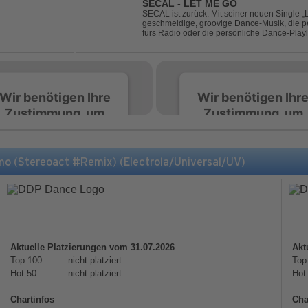
SECAL - LET ME GO
SECAL ist zurück. Mit seiner neuen Single „L
geschmeidige, groovige Dance-Musik, die pe
fürs Radio oder die persönliche Dance-Playli
House trifft auf Dance-Pop – man darf gespan
Wir benötigen Ihre
Wir benötigen Ihr
Zustimmung, um
Zustimmung, um
den Spotify-
den Spotify-
Service zu laden!
Service zu laden!
(Stereoact #Remix) (Electrola/Universal/UV)
Wir verwenden Spotify,
Wir verwenden Spotify,
um Inhalte einzubetten.
um Inhalte einzubetten.
Dieser Service kann
Dieser Service kann
Daten zu Ihren
Daten zu Ihren
Aktivitäten sammeln.
Aktivitäten sammeln.
Aktuelle Platzierungen vom 31.07.2026
Akt
Bitte lesen Sie die Details
Bitte lesen Sie die Detail
Top 100
nicht platziert
Top
durch und stimmen Sie
durch und stimmen Sie
Hot 50
nicht platziert
Hot
der Nutzung des Service
der Nutzung des Servic
zu, um diese Inhalte
zu, um diese Inhalte
Chartinfos
Cha
anzuzeigen.
anzuzeigen.