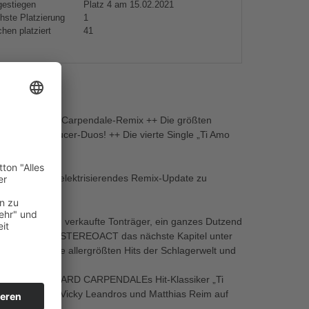
gestiegen
Platz 4 am 15.02.2021
hste Platzierung
1
hen platziert
41
s
t brandneuem Carpendale-Remix ++ Die größten
DJ- und Producer-Duos! ++ Die vierte Single „Ti Amo
“-Album: Ihr elektrisierendes Remix-Update zu
zu 1,9 Millionen verkaufte Tonträger, ein ganzes Dutzend
. Jetzt läuten STEREOACT das nächste Kapitel unter
stmals nur die allergrößten Hits der Schlagerwelt und
tzt!
 Update zu HOWARD CARPENDALEs Hit-Klassiker „Ti
no de Angelo, Vicky Leandros und Matthias Reim auf