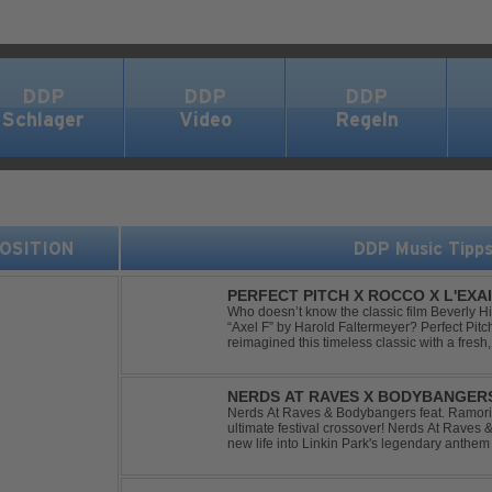
DDP
DDP
DDP
Schlager
Video
Regeln
 POSITION
DDP Music Tipp
PERFECT PITCH X ROCCO X L'EXAI
Who doesn’t know the classic film Beverly H
“Axel F” by Harold Faltermeyer? Perfect Pit
reimagined this timeless classic with a fres
original vocal hook and a contemporary produc
NERDS AT RAVES X BODYBANGERS
DIVIDE
Nerds At Raves & Bodybangers feat. Ramori 
ultimate festival crossover! Nerds At Raves
new life into Linkin Park's legendary anthe
Bigroom Festival makeover. From emotional 