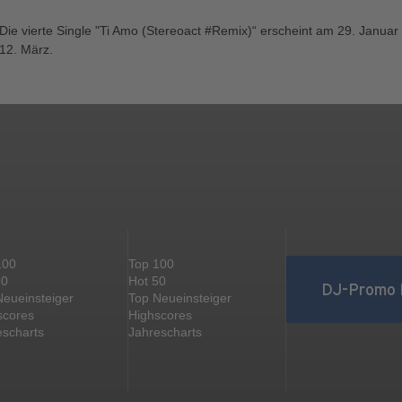
Die vierte Single "Ti Amo (Stereoact #Remix)“ erscheint am 29. Janu
12. März.
100
Top 100
50
Hot 50
DJ-Promo 
Neueinsteiger
Top Neueinsteiger
scores
Highscores
escharts
Jahrescharts