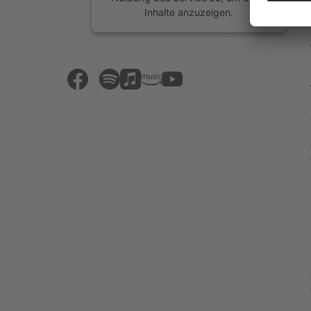
Inhalte anzuzeigen.
Mehr Informationen
Akzeptieren
powered by
Usercentrics Consent
Management Platform
&
eRecht24