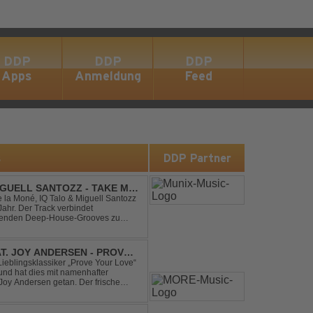
DDP
DDP
DDP
Apps
Anmeldung
Feed
s
DDP Partner
IGUELL SANTOZZ - TAKE ME
e la Moné, IQ Talo & Miguell Santozz
rbindet
ibenden Deep-House-Grooves zu
nis. Hypnotische Percussions
AT. JOY ANDERSEN - PROVE
Lieblingsklassiker „Prove Your Love“
und hat dies mit namenhafter
oy Andersen getan. Der frische
ert direkt wieder zum tanz...