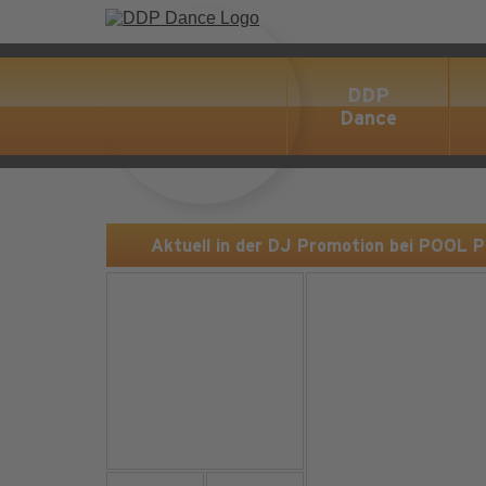
DDP
Dance
Aktuell in der DJ Promotion bei POOL