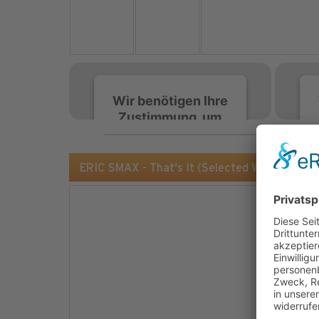
Wir benötigen Ihre
Zustimmung, um
den Spotify-
Service zu laden!
ERIC SMAX - That's It (Selected Works/DMD)
Wir verwenden Spotify,
um Inhalte einzubetten.
Dieser Service kann
Daten zu Ihren
Aktivitäten sammeln.
Bitte lesen Sie die Details
durch und stimmen Sie
der Nutzung des Service
zu, um diese Inhalte
anzuzeigen.