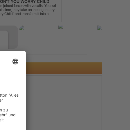
 DON'T YOU WORRY CHILD
 joined forces with vocalist Youssri
is time, they take on the legendary
 Child" and transform it into a
eserving the...
e
s
e