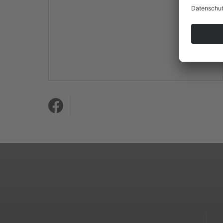
Mehr Informationen
Akzeptieren
powered by
Usercentrics
Consent Management
Platform
&
eRecht24