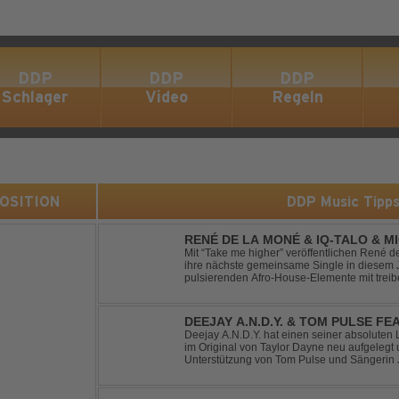
DDP
DDP
DDP
Schlager
Video
Regeln
 POSITION
DDP Music Tipp
RENÉ DE LA MONÉ & IQ-TALO & M
HIGHER
Mit “Take me higher” veröffentlichen René d
ihre nächste gemeinsame Single in diesem Jahr. Der Track ve
pulsierenden Afro-House-Elemente mit tre
einem sinnlich atmosphärischen Musikerleb
verschm...
DEEJAY A.N.D.Y. & TOM PULSE FE
YOUR LOVE
Deejay A.N.D.Y. hat einen seiner absoluten 
im Original von Taylor Dayne neu aufgelegt 
Unterstützung von Tom Pulse und Sängerin J
Sound für einen weltweit bekannten Hit animi