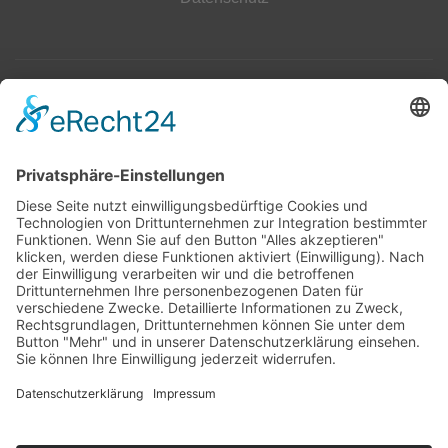
Top 100
Hot 50
Top Neueinsteiger
Highscores
Jahrescharts
Top 100
Hot 50
Top Neueinsteiger
Highscores
Jahrescharts