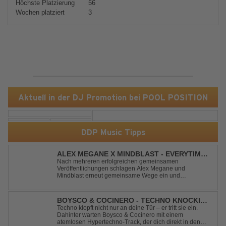
Höchste Platzierung
56
Wochen platziert
3
Aktuell in der DJ Promotion bei POOL POSITION
DDP Music Tipps
ALEX MEGANE X MINDBLAST - EVERYTIME
WE TOUCH
Nach mehreren erfolgreichen gemeinsamen
Veröffentlichungen schlagen Alex Megane und
Mindblast erneut gemeinsame Wege ein und
präsentieren mit Everytime We Touch ihre neueste
Zusammenarbeit. Für ihre aktuelle Single haben sie sich
einen echten Klassiker vorgenommen: den
BOYSCO & COCINERO - TECHNO KNOCKIN'
unvergessenen Song von Ma...
AT YOUR DOOR
Techno klopft nicht nur an deine Tür – er tritt sie ein.
Dahinter warten Boysco & Cocinero mit einem
atemlosen Hypertechno-Track, der dich direkt in den