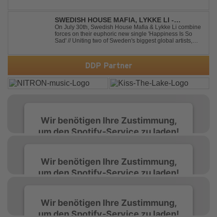
Partymodus katapultiert. „Techno Knockin' At Your Door“
kennt nur eine Richtung: nach vorn. Bounce, bounce,
bounce!
SWEDISH HOUSE MAFIA, LYKKE LI -
HAPPINESS IS SO SAD
On July 30th, Swedish House Mafia & Lykke Li combine
forces on their euphoric new single 'Happiness Is So
Sad' // Uniting two of Sweden's biggest global artists,
'Happiness Is So Sad' is a record that reflects on how the
happiest moments are often the hardest to say goodbye
to // The track was ...
DDP Partner
Wir benötigen Ihre Zustimmung,
um den Spotify-Service zu laden!
Wir verwenden Spotify, um Inhalte
Wir benötigen Ihre Zustimmung,
einzubetten. Dieser Service kann Daten zu
um den Spotify-Service zu laden!
Ihren Aktivitäten sammeln. Bitte lesen Sie die
Details durch und stimmen Sie der Nutzung
des Service zu, um diese Inhalte anzuzeigen.
Wir verwenden Spotify, um Inhalte
Wir benötigen Ihre Zustimmung,
einzubetten. Dieser Service kann Daten zu
um den Spotify-Service zu laden!
Ihren Aktivitäten sammeln. Bitte lesen Sie die