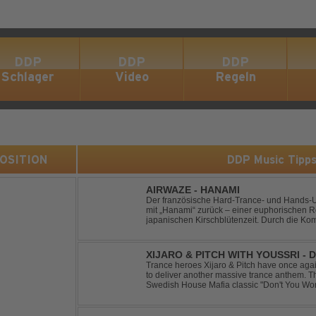
DDP
DDP
DDP
Schlager
Video
Regeln
 POSITION
DDP Music Tipp
AIRWAZE - HANAMI
Der französische Hard-Trance- und Hands-U
mit „Hanami“ zurück – einer euphorischen Re
japanischen Kirschblütenzeit. Durch die Ko
Melodien, energiegeladenen Rhythmen und 
...
XIJARO & PITCH WITH YOUSSRI -
Trance heroes Xijaro & Pitch have once again
to deliver another massive trance anthem. Th
Swedish House Mafia classic "Don't You Worry
breathtaking trance banger while perfectly pr