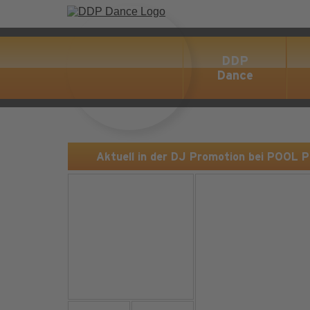
DDP
Dance
Aktuell in der DJ Promotion bei POOL