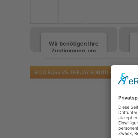
Wir benötigen Ihre
Zustimmung, um
den Spotify-
Service zu laden!
RICO BASS VS. DEEJAY BONITO - Cisko Disco
Wir verwenden Spotify,
um Inhalte einzubetten.
Dieser Service kann
Daten zu Ihren
Aktivitäten sammeln.
Bitte lesen Sie die Details
durch und stimmen Sie
der Nutzung des Service
zu, um diese Inhalte
anzuzeigen.