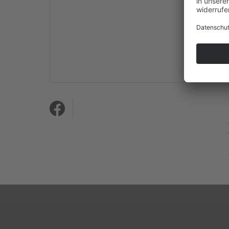
Mehr Informationen
Akzeptieren
powered by
Usercentrics
Consent Management
Platform
&
eRecht24