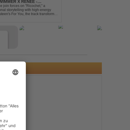
IMMER X RENEE -
join forces on "Ricochet," a
al storytelling with high-energy
steen's For You, the track transforms
experience. Crafted by...
e
s
e