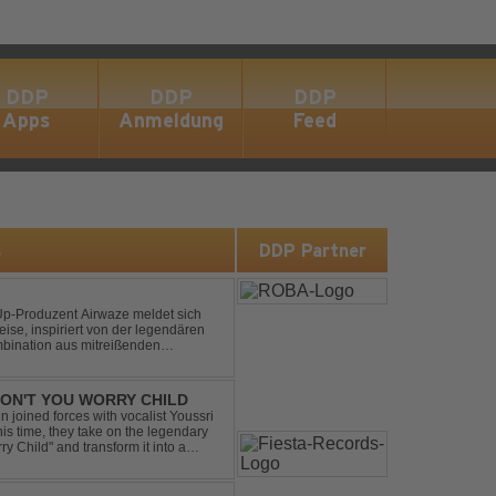
DDP
DDP
DDP
Apps
Anmeldung
Feed
s
DDP Partner
p-Produzent Airwaze meldet sich
ise, inspiriert von der legendären
mbination aus mitreißenden
emotionalen Vocals fängt der Track
 DON'T YOU WORRY CHILD
 joined forces with vocalist Youssri
is time, they take on the legendary
 Child" and transform it into a
eserving the...