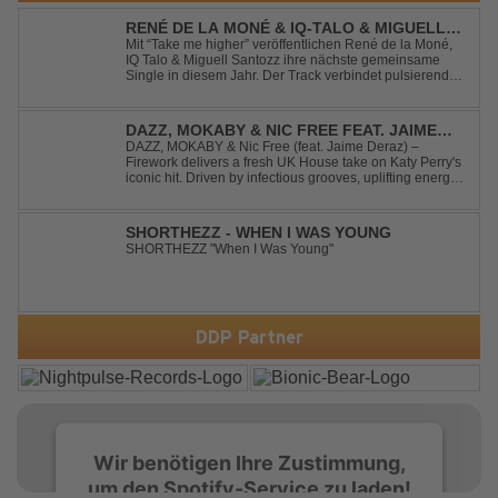
RENÉ DE LA MONÉ & IQ-TALO & MIGUELL
SANTOZZ - TAKE ME HIGHER
Mit “Take me higher” veröffentlichen René de la Moné,
IQ Talo & Miguell Santozz ihre nächste gemeinsame
Single in diesem Jahr. Der Track verbindet pulsierenden
Afro-House-Elemente mit treibenden Deep-House-
Grooves zu einem sinnlich atmosphärischen
Musikerlebnis. Hypnotische Percussions verschm...
DAZZ, MOKABY & NIC FREE FEAT. JAIME
DERAZ - FIREWORK
DAZZ, MOKABY & Nic Free (feat. Jaime Deraz) –
Firework delivers a fresh UK House take on Katy Perry's
iconic hit. Driven by infectious grooves, uplifting energy,
and Jaime Deraz's stunning vocals, this reimagined
cover brings a modern club vibe while preserving the
emotional power of the origin...
SHORTHEZZ - WHEN I WAS YOUNG
SHORTHEZZ "When I Was Young"
DDP Partner
Wir benötigen Ihre Zustimmung,
um den Spotify-Service zu laden!