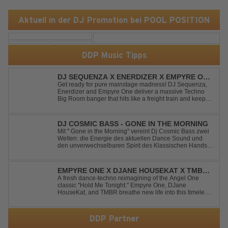
Aktuell in der DJ Promotion bei POOL POSITION
DDP Music Tipps
DJ SEQUENZA X ENERDIZER X EMPYRE ONE
- UNTIL THE MORNING LIGHT
Get ready for pure mainstage madness! DJ Sequenza,
Enerdizer and Empyre One deliver a massive Techno
Big Room banger that hits like a freight train and keeps
the energy at maximum from the first kick to the final
drop. Packed with explosive synths, pounding basslines
and an unstoppable festival...
DJ COSMIC BASS - GONE IN THE MORNING
Mit '' Gone in the Morning'' vereint Dj Cosmic Bass zwei
Welten: die Energie des aktuellen Dance Sound und
den unverwechselbaren Spirit des Klassischen Hands
Up. Ein Soundtrack für eine unvergessliche Nacht!
EMPYRE ONE X DJANE HOUSEKAT X TMBR -
HOLD ME TONIGHT
A fresh dance-techno reimagining of the Angel One
classic "Hold Me Tonight." Empyre One, DJane
HouseKat, and TMBR breathe new life into this timeless
anthem with driving beats, powerful drops, and an
energetic modern production. Blending nostalgia with
contemporary dancefloor energy, this cover...
DDP Partner