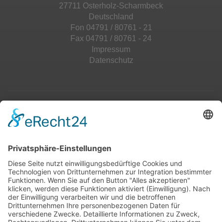
27711 Osterholz-Scharmbeck
Deutschland
Fon 04791 / 80761 - 21
Fax 04791 / 80761 - 24
Impressum
Datenschutz
Top 100
Hot 50
Top Neueinsteiger
Highscores
Jahrescharts
Top 100
Hot 50