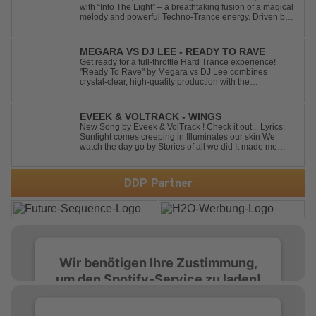
with “Into The Light” – a breathtaking fusion of a magical
melody and powerful Techno-Trance energy. Driven by
euphoric synths, soaring emotions, and a massive peak-
time groove, this track delivers pure goosebumps from
start to finish. Kn...
MEGARA VS DJ LEE - READY TO RAVE
Get ready for a full-throttle Hard Trance experience!
"Ready To Rave" by Megara vs DJ Lee combines
crystal-clear, high-quality production with the
unmistakable spirit of the '90s. Driven by an uplifting,
high-energy melody and pounding, stomping drums, this
track delivers pure rave nostalgia wh...
EVEEK & VOLTRACK - WINGS
New Song by Eveek & VolTrack ! Check it out... Lyrics:
Sunlight comes creeping in Illuminates our skin We
watch the day go by Stories of all we did It made me
think of you It made me think of you Under a trillion stars
We danced on top of cars ...
DDP Partner
Wir benötigen Ihre Zustimmung,
um den Spotify-Service zu laden!
Wir verwenden Spotify, um Inhalte