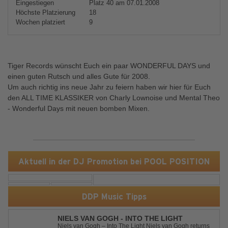
Eingestiegen
Platz 40 am 07.01.2008
Höchste Platzierung
18
Wochen platziert
9
Tiger Records wünscht Euch ein paar WONDERFUL DAYS und
einen guten Rutsch und alles Gute für 2008.
Um auch richtig ins neue Jahr zu feiern haben wir hier für Euch
den ALL TIME KLASSIKER von Charly Lownoise und Mental Theo
- Wonderful Days mit neuen bomben Mixen.
Aktuell in der DJ Promotion bei POOL POSITION
DDP Music Tipps
NIELS VAN GOGH - INTO THE LIGHT
Niels van Gogh – Into The Light Niels van Gogh returns