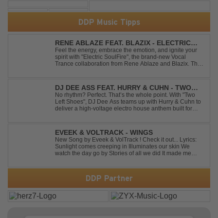
DDP Music Tipps
RENE ABLAZE FEAT. BLAZIX - ELECTRIC
SOULFIRE
Feel the energy, embrace the emotion, and ignite your
spirit with "Electric SoulFire", the brand-new Vocal
Trance collaboration from Rene Ablaze and Blazix. This
release delivers two unique journeys through the world
of uplifting melodies and powerful vocals. Classic
Uplifting Vocal Trance me...
DJ DEE ASS FEAT. HURRY & CUHN - TWO
LEFT SHOES
No rhythm? Perfect. That’s the whole point. With "Two
Left Shoes", DJ Dee Ass teams up with Hurry & Cuhn to
deliver a high-voltage electro house anthem built for
chaotic dancefloors and unforgettable nights. Loud,
unapologetic, and irresistibly catchy, this track turns
clumsiness into confid...
EVEEK & VOLTRACK - WINGS
New Song by Eveek & VolTrack ! Check it out... Lyrics:
Sunlight comes creeping in Illuminates our skin We
watch the day go by Stories of all we did It made me
think of you It made me think of you Under a trillion stars
We danced on top of cars ...
DDP Partner