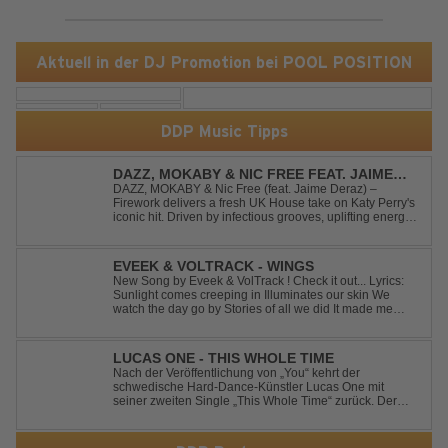
Aktuell in der DJ Promotion bei POOL POSITION
DDP Music Tipps
DAZZ, MOKABY & NIC FREE FEAT. JAIME
DERAZ - FIREWORK
DAZZ, MOKABY & Nic Free (feat. Jaime Deraz) –
Firework delivers a fresh UK House take on Katy Perry's
iconic hit. Driven by infectious grooves, uplifting energy,
and Jaime Deraz's stunning vocals, this reimagined
cover brings a modern club vibe while preserving the
emotional power of the origin...
EVEEK & VOLTRACK - WINGS
New Song by Eveek & VolTrack ! Check it out... Lyrics:
Sunlight comes creeping in Illuminates our skin We
watch the day go by Stories of all we did It made me
think of you It made me think of you Under a trillion stars
We danced on top of cars ...
LUCAS ONE - THIS WHOLE TIME
Nach der Veröffentlichung von „You“ kehrt der
schwedische Hard-Dance-Künstler Lucas One mit
seiner zweiten Single „This Whole Time“ zurück. Der
Track verbindet emotionale Texte mit der kraftvollen
Energie des Hard Dance und erzählt eine Geschichte
von Reue, Liebeskummer und der Erkenntnis des w...