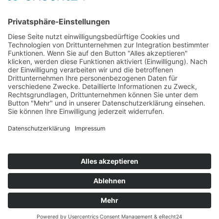
Top Neueinsteiger
Highscores
Jahrescharts
Top 100
Hot 50
Top Neueinsteiger
Highscores
Jahrescharts
DJ-Promo buchen