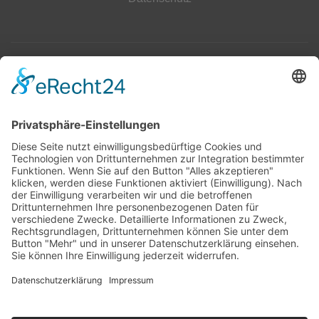
Top 100
Hot 50
Top Neueinsteiger
Highscores
Jahrescharts
Top 100
Hot 50
Top Neueinsteiger
Highscores
Jahrescharts