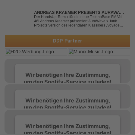
timeless classic with a fresh, modern approach.
Featuring an original vocal hook and a contemporary
production style, they respectf...
ANDREAS KRAEMER PRESENTS AURAWAVE
X JUNK PROJECT - VOYAGE VOYAGE
Der HandsUp-Remix für die neue TechnoBase.FM Vol.
46! Andreas Kraemer präsentiert AuraWave x Junk
(TIMSTER & NINTH REMIX)
Projects Version des legendären Klassikers „Voyage
Voyage“ im energiegeladenen HandsUp-Remix von
Timster & Ninth. Das HandsUp-Duo aus Nordrhein-
Westfalen verwandelt den zeitlosen Song mit druckvoll...
DDP Partner
Wir benötigen Ihre Zustimmung,
um den Spotify-Service zu laden!
Wir verwenden Spotify, um Inhalte
Wir benötigen Ihre Zustimmung,
einzubetten. Dieser Service kann Daten zu
um den Spotify-Service zu laden!
Ihren Aktivitäten sammeln. Bitte lesen Sie die
Details durch und stimmen Sie der Nutzung
des Service zu, um diese Inhalte anzuzeigen.
Wir verwenden Spotify, um Inhalte
Wir benötigen Ihre Zustimmung,
einzubetten. Dieser Service kann Daten zu
um den Spotify-Service zu laden!
Ihren Aktivitäten sammeln. Bitte lesen Sie die