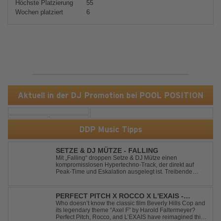
Höchste Platzierung
55
Wochen platziert
6
Aktuell in der DJ Promotion bei POOL POSITION
DDP Music Tipps
SETZE & DJ MÜTZE - FALLING
Mit „Falling“ droppen Setze & DJ Mütze einen
kompromisslosen Hypertechno-Track, der direkt auf
Peak-Time und Eskalation ausgelegt ist. Treibende
Kicks, verzerrte Synths und energiegeladene Drops
verschmelzen zu einem Sound, der keine Pausen kennt
– roh, schnell und absolut mitreißend. Zwischen ...
PERFECT PITCH X ROCCO X L'EXAIS -
DANCING ON FIRE
Who doesn’t know the classic film Beverly Hills Cop and
its legendary theme “Axel F” by Harold Faltermeyer?
Perfect Pitch, Rocco, and L’EXAIS have reimagined this