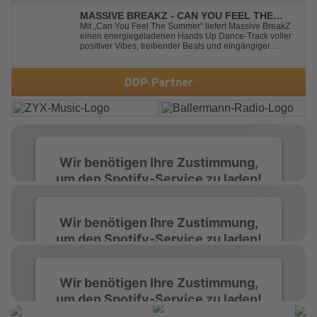
unapologetic, and irresistibly catchy, this track turns
clumsiness into confid...
MASSIVE BREAKZ - CAN YOU FEEL THE
SUMMER
Mit „Can You Feel The Summer“ liefert Massive BreakZ
einen energiegeladenen Hands Up Dance-Track voller
positiver Vibes, treibender Beats und eingängiger
Melodie. Der Song bringt das Gefühl von Sommer,
Freiheit und unvergesslichen Nächten direkt auf die
Tanzfläche – perfekt für Clubs, Festivals...
DDP Partner
Wir benötigen Ihre Zustimmung,
um den Spotify-Service zu laden!
Wir verwenden Spotify, um Inhalte
Wir benötigen Ihre Zustimmung,
einzubetten. Dieser Service kann Daten zu
um den Spotify-Service zu laden!
Ihren Aktivitäten sammeln. Bitte lesen Sie die
Details durch und stimmen Sie der Nutzung
des Service zu, um diese Inhalte anzuzeigen.
Wir verwenden Spotify, um Inhalte
Wir benötigen Ihre Zustimmung,
einzubetten. Dieser Service kann Daten zu
um den Spotify-Service zu laden!
Ihren Aktivitäten sammeln. Bitte lesen Sie die
Mehr Informationen