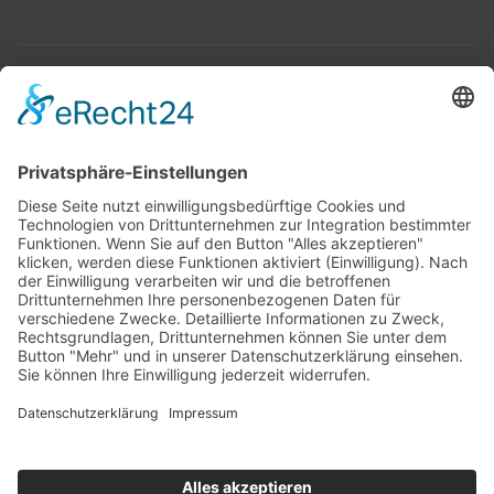
Top 100
Hot 50
Top Neueinsteiger
Highscores
Jahrescharts
Top 100
Hot 50
Top Neueinsteiger
Highscores
Jahrescharts