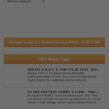
Wochen platziert
6
Aktuell in der DJ Promotion bei POOL POSITION
DDP Music Tipps
DEEJAY A.N.D.Y. & TOM PULSE FEAT. JOY
ANDERSEN - PROVE YOUR LOVE
Deejay A.N.D.Y. hat einen seiner absoluten
Lieblingsklassiker „Prove Your Love“ im Original von
Taylor Dayne neu aufgelegt und hat dies mit
namenhafter Unterstützung von Tom Pulse und
Sängerin Joy Andersen getan. Der frische Sound für
einen weltweit bekannten Hit animiert direkt wieder zum
DJ DEE ASS FEAT. HURRY & CUHN - TWO
tanz...
LEFT SHOES
No rhythm? Perfect. That’s the whole point. With "Two
Left Shoes", DJ Dee Ass teams up with Hurry & Cuhn to
deliver a high-voltage electro house anthem built for
chaotic dancefloors and unforgettable nights. Loud,