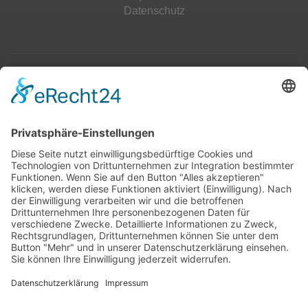
Datenschutz
Top 100
Hot 50
Top Neueinsteiger
Highscores
Jahrescharts
Top 100
Hot 50
Top Neueinsteiger
Highscores
Jahrescharts