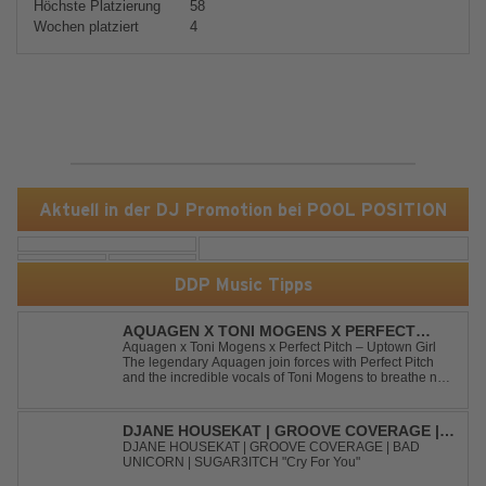
Höchste Platzierung
58
Wochen platziert
4
Aktuell in der DJ Promotion bei POOL POSITION
DDP Music Tipps
AQUAGEN X TONI MOGENS X PERFECT
PITCH - UPTOWN GIRL
Aquagen x Toni Mogens x Perfect Pitch – Uptown Girl
The legendary Aquagen join forces with Perfect Pitch
and the incredible vocals of Toni Mogens to breathe new
life into Billy Joel's timeless classic "Uptown Girl."
Combining a bouncy bassline and a fresh, feel-good
production, this modern da...
DJANE HOUSEKAT | GROOVE COVERAGE |
BAD UNICORN | SUGAR3ITCH - CRY FOR
DJANE HOUSEKAT | GROOVE COVERAGE | BAD
UNICORN | SUGAR3ITCH "Cry For You"
YOU