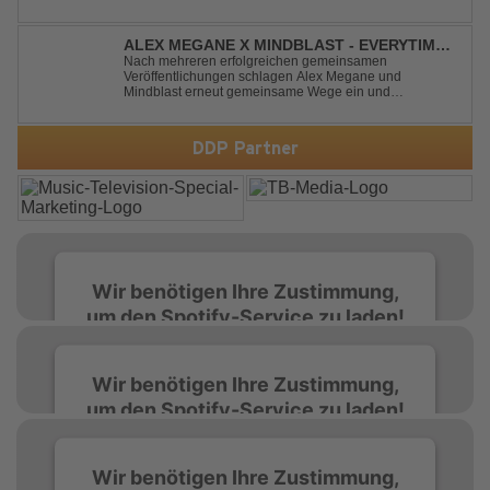
ALEX MEGANE X MINDBLAST - EVERYTIME
WE TOUCH
Nach mehreren erfolgreichen gemeinsamen
Veröffentlichungen schlagen Alex Megane und
Mindblast erneut gemeinsame Wege ein und
präsentieren mit Everytime We Touch ihre neueste
Zusammenarbeit. Für ihre aktuelle Single haben sie sich
einen echten Klassiker vorgenommen: den
DDP Partner
unvergessenen Song von Ma...
Wir benötigen Ihre Zustimmung,
um den Spotify-Service zu laden!
Wir verwenden Spotify, um Inhalte
Wir benötigen Ihre Zustimmung,
einzubetten. Dieser Service kann Daten zu
um den Spotify-Service zu laden!
Ihren Aktivitäten sammeln. Bitte lesen Sie die
Details durch und stimmen Sie der Nutzung
des Service zu, um diese Inhalte anzuzeigen.
Wir verwenden Spotify, um Inhalte
Wir benötigen Ihre Zustimmung,
einzubetten. Dieser Service kann Daten zu