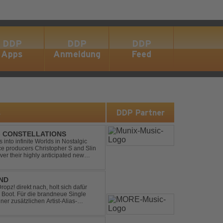
DDP
DDP
DDP
Apps
Anmeldung
Feed
s
DDP Partner
 - CONSTELLATIONS
s into infinite Worlds in Nostalgic
ce producers Christopher S and Slin
ver their highly anticipated new
andard club ...
END
pz! direkt nach, holt sich dafür
 Boot. Für die brandneue Single
ner zusätzlichen Artist-Alias-
 war. „The End“ ist ei...