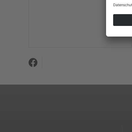
Mehr Informationen
Akzeptieren
powered by
Usercentrics
Consent Management
Platform
&
eRecht24