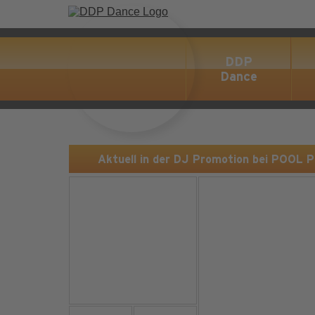
DDP
Dance
Aktuell in der DJ Promotion bei POOL