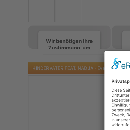
Wir benötigen Ihre
Zustimmung, um
den Spotify-
Service zu laden!
KINDERVATER FEAT. NADJA - Everytime You 
Wir verwenden Spotify,
um Inhalte einzubetten.
Dieser Service kann
Daten zu Ihren
Aktivitäten sammeln.
Bitte lesen Sie die Details
durch und stimmen Sie
der Nutzung des Service
zu, um diese Inhalte
anzuzeigen.