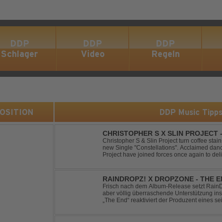
DDP
DDP
DDP
Schlager
Video
Regeln
 POSITION
DDP Music Tipp
CHRISTOPHER S X SLIN PROJECT
Christopher S & Slin Project turn coffee stain
new Single "Constellations". Acclaimed dan
Project have joined forces once again to deli
single, "Constellations." Moving away from st
RAINDROPZ! X DROPZONE - THE 
Frisch nach dem Album-Release setzt RainDro
aber völlig überraschende Unterstützung ins
„The End“ reaktiviert der Produzent eines sei
Projekte "DropZone", um das es jahrelang still