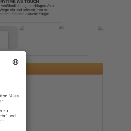
ERYTIME WE TOUCH
Veröffentlichungen schlagen Alex
ege ein und präsentieren mit
beit. Für ihre aktuelle Single
rgenommen: den unvergessenen Song
e
s
e