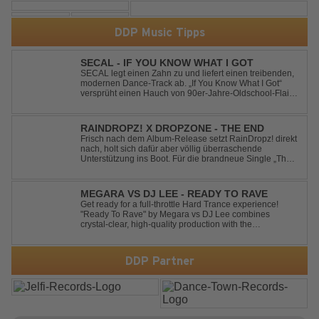
DDP Music Tipps
SECAL - IF YOU KNOW WHAT I GOT
SECAL legt einen Zahn zu und liefert einen treibenden,
modernen Dance-Track ab. „If You Know What I Got“
versprüht einen Hauch von 90er-Jahre-Oldschool-Flair,
kombiniert mit frischen, neuen Elementen – perfekt für
Dance- oder Workout-Playlists und natürlich ideal für
Club- und Festival-Sets.
RAINDROPZ! X DROPZONE - THE END
Frisch nach dem Album-Release setzt RainDropz! direkt
nach, holt sich dafür aber völlig überraschende
Unterstützung ins Boot. Für die brandneue Single „The
End“ reaktiviert der Produzent eines seiner zusätzlichen
Artist-Alias-Projekte "DropZone", um das es jahrelang
still war. „The End“ ist ei...
MEGARA VS DJ LEE - READY TO RAVE
Get ready for a full-throttle Hard Trance experience!
"Ready To Rave" by Megara vs DJ Lee combines
crystal-clear, high-quality production with the
unmistakable spirit of the '90s. Driven by an uplifting,
high-energy melody and pounding, stomping drums, this
track delivers pure rave nostalgia wh...
DDP Partner