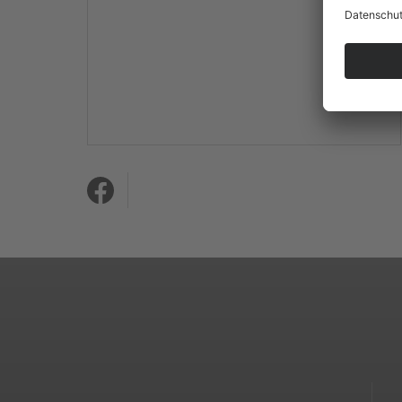
Mehr Informationen
Akzeptieren
powered by
Usercentrics
Consent Management
Platform
&
eRecht24