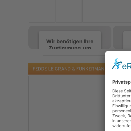
Wir benötigen Ihre
Zustimmung, um
den Spotify-
Service zu laden!
FEDDE LE GRAND & FUNKERMAN - 3 Minutes To
Wir verwenden Spotify,
um Inhalte einzubetten.
Dieser Service kann
Daten zu Ihren
Aktivitäten sammeln.
Bitte lesen Sie die Details
durch und stimmen Sie
der Nutzung des Service
zu, um diese Inhalte
anzuzeigen.