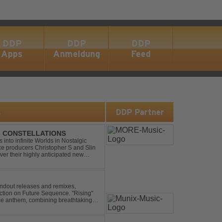
DDP
DDP
DDP
Apps
Anmeldung
Feed
s
DDP Partner
 - CONSTELLATIONS
s into infinite Worlds in Nostalgic
ce producers Christopher S and Slin
ver their highly anticipated new
andard club ...
andout releases and remixes,
ction on Future Sequence. "Rising"
nce anthem, combining breathtaking
ucing melodies. A must-...