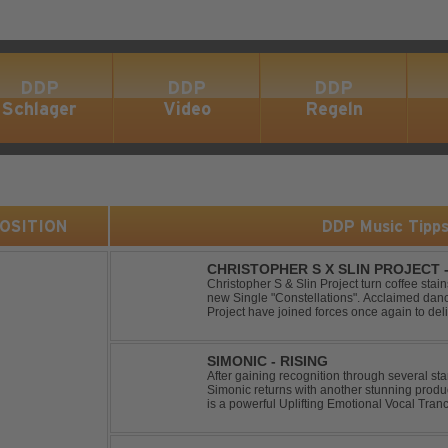
DDP
DDP
DDP
Schlager
Video
Regeln
 POSITION
DDP Music Tipp
CHRISTOPHER S X SLIN PROJECT
Christopher S & Slin Project turn coffee stain
new Single "Constellations". Acclaimed dan
Project have joined forces once again to deli
single, "Constellations." Moving away from st
SIMONIC - RISING
After gaining recognition through several st
Simonic returns with another stunning produ
is a powerful Uplifting Emotional Vocal Tra
vocals, uplifting energy, and goosebump-ind