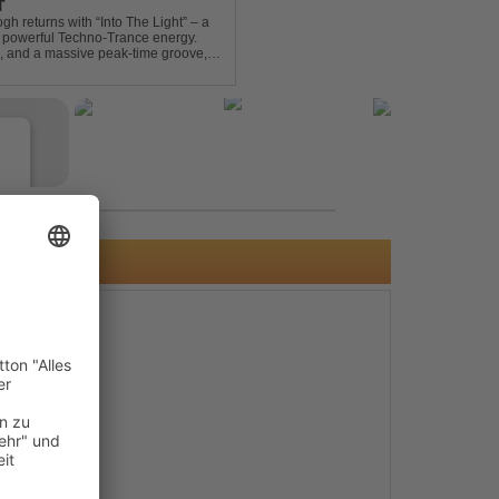
T
gh returns with “Into The Light” – a
d powerful Techno-Trance energy.
s, and a massive peak-time groove,
 to finish. Kn...
e
s
e