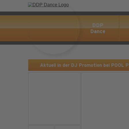
DDP
Dance
Aktuell in der DJ Promotion bei POOL