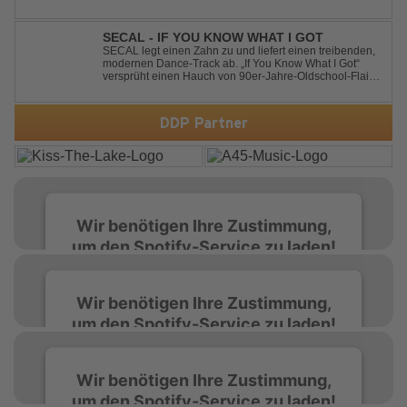
Kaitlin Aragon for their new collaboration “Runaway,”
arriving July 31st. The track marks the fourth single from
Kaskade’s forthcoming ORIGIN...
SECAL - IF YOU KNOW WHAT I GOT
SECAL legt einen Zahn zu und liefert einen treibenden,
modernen Dance-Track ab. „If You Know What I Got“
versprüht einen Hauch von 90er-Jahre-Oldschool-Flair,
kombiniert mit frischen, neuen Elementen – perfekt für
Dance- oder Workout-Playlists und natürlich ideal für
Club- und Festival-Sets.
DDP Partner
Wir benötigen Ihre Zustimmung,
um den Spotify-Service zu laden!
Wir verwenden Spotify, um Inhalte
Wir benötigen Ihre Zustimmung,
einzubetten. Dieser Service kann Daten zu
um den Spotify-Service zu laden!
Ihren Aktivitäten sammeln. Bitte lesen Sie die
Details durch und stimmen Sie der Nutzung
des Service zu, um diese Inhalte anzuzeigen.
Wir verwenden Spotify, um Inhalte
Wir benötigen Ihre Zustimmung,
einzubetten. Dieser Service kann Daten zu
um den Spotify-Service zu laden!
Ihren Aktivitäten sammeln. Bitte lesen Sie die