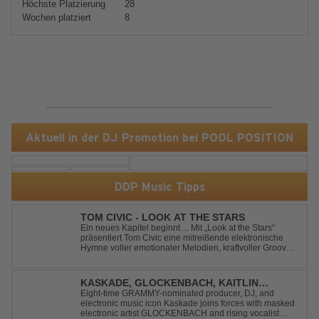
Höchste Platzierung
28
Wochen platziert
8
Aktuell in der DJ Promotion bei POOL POSITION
DDP Music Tipps
TOM CIVIC - LOOK AT THE STARS
Ein neues Kapitel beginnt… Mit „Look at the Stars“
präsentiert Tom Civic eine mitreißende elektronische
Hymne voller emotionaler Melodien, kraftvoller Grooves
und dem Gefühl, über das Gewöhnliche
hinauszublicken. Bekannt für seine einzigartige
Verbindung aus Dance, House und elektronische...
KASKADE, GLOCKENBACH, KAITLIN
ARAGON - RUNAWAY
Eight-time GRAMMY-nominated producer, DJ, and
electronic music icon Kaskade joins forces with masked
electronic artist GLOCKENBACH and rising vocalist