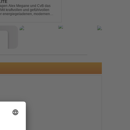
LITE
hlagen Alex Megane und CvB das
Mit kraftvollen und gefühlvollen
ner energiegeladenen, modernen
 eine emotionale Reise durc...
e
s
e