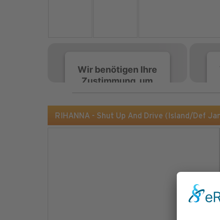
Wir benötigen Ihre
Zustimmung, um
den Spotify-
Service zu laden!
RIHANNA - Shut Up And Drive (Island/Def Ja
Wir verwenden Spotify,
um Inhalte einzubetten.
Dieser Service kann
Daten zu Ihren
Aktivitäten sammeln.
Bitte lesen Sie die Details
durch und stimmen Sie
der Nutzung des Service
zu, um diese Inhalte
anzuzeigen.