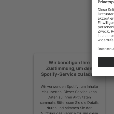
Mehr Informationen
Akzeptieren
powered by
Usercentrics
Consent Management
Platform
&
eRecht24
Wir benötigen Ihre
Zustimmung, um den
Spotify-Service zu laden!
Wir verwenden Spotify, um Inhalte
einzubetten. Dieser Service kann
Daten zu Ihren Aktivitäten
sammeln. Bitte lesen Sie die Details
durch und stimmen Sie der
Nutzung des Service zu, um diese