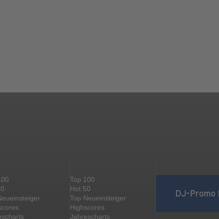
100
Top 100
50
Hot 50
DJ-Promo 
Neueinsteiger
Top Neueinsteiger
scores
Highscores
escharts
Jahrescharts