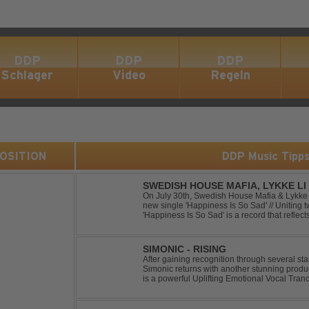
DDP
DDP
DDP
Schlager
Video
Regeln
 POSITION
DDP Music Tipp
SWEDISH HOUSE MAFIA, LYKKE LI 
On July 30th, Swedish House Mafia & Lykke 
new single 'Happiness Is So Sad' // Uniting t
'Happiness Is So Sad' is a record that refle
often the hardest to say goodbye to // The tra
SIMONIC - RISING
After gaining recognition through several st
Simonic returns with another stunning produ
is a powerful Uplifting Emotional Vocal Tra
vocals, uplifting energy, and goosebump-ind