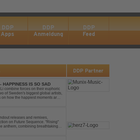
DDP
DDP
DDP
Apps
Anmeldung
Feed
s
DDP Partner
- HAPPINESS IS SO SAD
Li combine forces on their euphoric
wo of Sweden's biggest global artists,
cts on how the happiest moments are
ck was ...
andout releases and remixes,
ction on Future Sequence. "Rising"
nce anthem, combining breathtaking
ucing melodies. A must-...