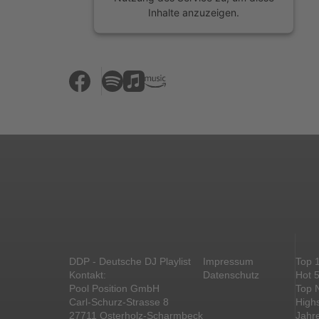
Inhalte anzuzeigen.
Mehr Informationen
Akzeptieren
powered by
Usercentrics Consent
Management Platform
&
eRecht24
DDP - Deutsche DJ Playlist
Impressum
Top 
Kontakt:
Datenschutz
Hot 
Pool Position GmbH
Top 
Carl-Schurz-Strasse 8
High
27711 Osterholz-Scharmbeck
Jahr