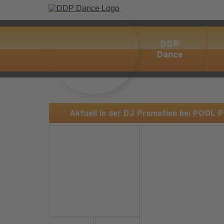
DDP
Dance
Aktuell in der DJ Promotion bei POOL