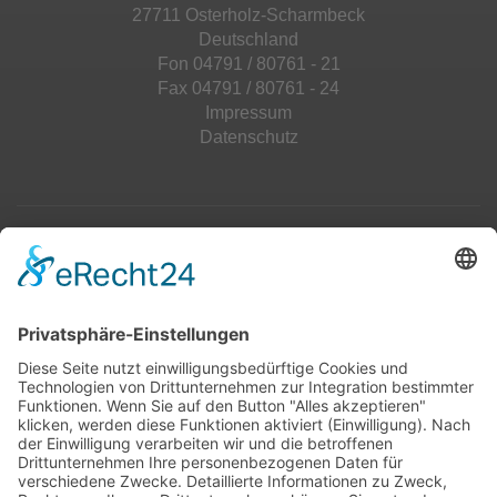
27711 Osterholz-Scharmbeck
Deutschland
Fon 04791 / 80761 - 21
Fax 04791 / 80761 - 24
Impressum
Datenschutz
Top 100
Hot 50
Top Neueinsteiger
Highscores
Jahrescharts
Top 100
Hot 50