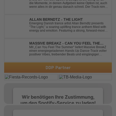
die Momente, in denen Aufgeben keine Option ist, auch
wenn alles in dir genau danach schreit. Der Track nimmt
dieses Gefühl auf, wenn man kurz davor steht
loszulassen, und verwandelt es in pure Energie, die
dich daran erinnert, noch einmal f...
ALLAN BERNDTZ - THE LIGHT
Emerging Danish trance artist Allan Berndtz presents
“The Light,” a soaring uplifting trance anthem filled with
energy and emotion. Featuring a strong, forward-moving
melody, the track showcases the signature quality and
spirit of a Future Sequence release.
MASSIVE BREAKZ - CAN YOU FEEL THE
SUMMER
Mit „Can You Feel The Summer“ liefert Massive BreakZ
einen energiegeladenen Hands Up Dance-Track voller
positiver Vibes, treibender Beats und eingängiger
Melodie. Der Song bringt das Gefühl von Sommer,
Freiheit und unvergesslichen Nächten direkt auf die
Tanzfläche – perfekt für Clubs, Festivals...
DDP Partner
Wir benötigen Ihre Zustimmung,
um den Spotify-Service zu laden!
Wir verwenden Spotify, um Inhalte