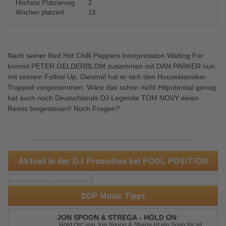
Höchste Platzierung
2
Wochen platziert
13
Nach seiner Red Hot Chilli Peppers Interpretation Waiting For
kommt PETER GELDERBLOM zusammen mit DAN PARKER nun
mit seinem Follow Up. Diesmal hat er sich den Houseklassiker
Trapped vorgenommen. Wäre das schon nicht Hitpotential genug
hat auch noch Deutschlands DJ Legende TOM NOVY einen
Remix beigesteuert! Noch Fragen?
Aktuell in der DJ Promotion bei POOL POSITION
DDP Music Tipps
JON SPOON & STREGA - HOLD ON
„Hold On“ von Jon Spoon & Strega ist ein Song für all