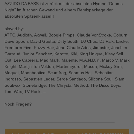
AZZIDO DA BASS ist zurück mit der absoluten Hymne "Dooms
Night" im frischen Gewand und einem Remixpackage der
absoluten Spitzenklasse!!!
played by:
ATFC, Audiofly, Axwell, Boogie Pimps, Claude VonStroke, Coburn,
Dave Spoon, David Guetta, Dirty South, DJ Chus, DJ Falk, Ericke,
Freeform Five, Fuzzy Hair, Jean Claude Ades, Jimpster, Joachim
Garraud, Junior Sanchez, Karotte, Kiki, King Unique, Kissy Sell
Out, Lee Cabrera, Mad Mark, Malente, M.A.N.D.Y., Marco V, Mark
Knight, Martijn Ten Velden, Martin Eyerer, Mason, Mickey Slim,
Moguai, Moonbootica, Scumfrog, Seamus Haji, Sebastian
Ingrosso, Sebastien Leger, Serge Santiago, Silicone Soul, Slam,
Soulwax, Stonebridge, The Chrystal Method, The Disco Boys,
Tom Wax, TV Rock, ...
Noch Fragen?