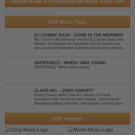
Aktuell in der DJ Promotion bei POOL POSITION
DDP Music Tipps
DJ COSMIC BASS - GONE IN THE MORNING
Mit '' Gone in the Morning'' vereint Dj Cosmic Bass zwei
Welten: die Energie des aktuellen Dance Sound und
den unverwechselbaren Spirit des Klassischen Hands
Up. Ein Soundtrack für eine unvergessliche Nacht!
SHORTHEZZ - WHEN I WAS YOUNG
SHORTHEZZ "When I Was Young"
CLAAS INC. - ZERO GRAVITY
Rising Trance artist Claas Inc. returns to Future
Sequence with his brand-new release, "Zero Gravity."
Blending uplifting melodies, atmospheric soundscapes,
and powerful energy, this track takes listeners on an
unforgettable journey through the finest Uplifting Trance.
Featuring epic breakdowns...
DDP Partner