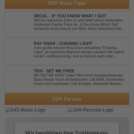
DDP Music Tipps
SECAL - IF YOU KNOW WHAT I GOT
SECAL legt einen Zahn zu und liefert einen treibenden,
modernen Dance-Track ab. „If You Know What I Got“
versprüht einen Hauch von 90er-Jahre-Oldschool-Flair,
kombiniert mit frischen, neuen Elementen – perfekt für
Dance- oder Workout-Playlists und natürlich ideal für
Club- und Festival-Sets.
RAY KNOX - CHASING LIGHT
Turn up the volume! Ray Knox unleashes "Chasing
Light", an explosive Bigroom banger packed with catchy
vocals, uplifting energy, and a massive party vibe.
Designed to dominate dancefloors and festival stages
alike. A guaranteed crowd-pleaser and party starter!
TKH - SET ME FREE
Mit "SET ME FREE" liefert TKH einen kompromisslosen
Bass-House-Track mit treibenden 138 BPM, druckvollen
Drops und maximaler Club-Energie. Markante Basslines
treffen auf hypnotische Vocals und einen Build-up, der
die Spannung konsequent bis zu den Drops nach oben
schraubt. Der Track hat die no...
DDP Partner
Wir benötigen Ihre Zustimmung,