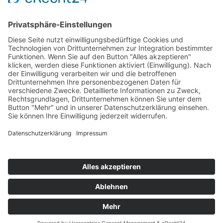
Top Neueinsteiger
Highscores
Jahrescharts
Top 100
Hot 50
Top Neueinsteiger
Highscores
Jahrescharts
DJ-Promo buchen