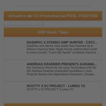
Aktuell in der DJ Promotion bei POOL POSITION
DDP Music Tipps
DASHPAC X STEREO AMP SURFER - CATCH
MY SPEED
DashPac and Stereo Amp Surfer have teamed up to
deliver a bouncy Main Stage House anthem that’s built
to move crowds. “Catch My Speed” combines massive
lead sounds, pumping basslines, and infectious energy
into one festival-ready package. Packed with peak-time
vibes and unstoppable momentum, th...
ANDREAS KRAEMER PRESENTS AURAWAVE
X JUNK PROJECT - VOYAGE VOYAGE
Der HandsUp-Remix für die neue TechnoBase.FM Vol.
46! Andreas Kraemer präsentiert AuraWave x Junk
(TIMSTER & NINTH REMIX)
Projects Version des legendären Klassikers „Voyage
Voyage“ im energiegeladenen HandsUp-Remix von
Timster & Ninth. Das HandsUp-Duo aus Nordrhein-
Westfalen verwandelt den zeitlosen Song mit druckvoll...
SCOTTY X DJ PROJECT - LUMEA TA
SCOTTY x DJ PROJECT "Lumea Ta"