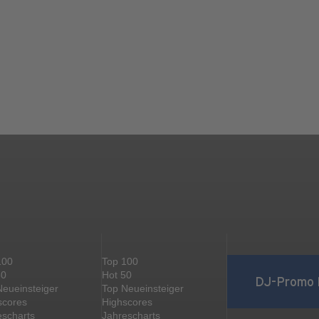
100
Top 100
50
Hot 50
DJ-Promo 
Neueinsteiger
Top Neueinsteiger
scores
Highscores
escharts
Jahrescharts