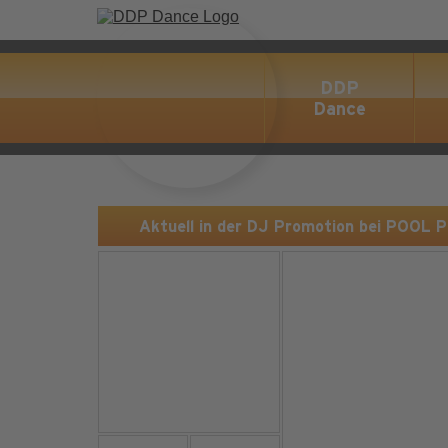
DDP
Dance
Aktuell in der DJ Promotion bei POOL