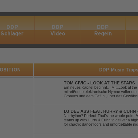
DDP
DDP
DDP
Schlager
Video
Regeln
 POSITION
DDP Music Tipp
TOM CIVIC - LOOK AT THE STARS
Ein neues Kapitel beginnt… Mit „Look at the Stars“ präsentiert Tom Civic eine
mitreißende elektronische Hymne voller emot
Grooves und dem Gefühl, über das Gewöhnliche hin
seine einzigartige Verbindung aus Dance, H
DJ DEE ASS FEAT. HURRY & CUHN
No rhythm? Perfect. That’s the whole point. With "Two Left Shoes", DJ Dee Ass
teams up with Hurry & Cuhn to deliver a hig
for chaotic dancefloors and unforgettable ni
irresistibly catchy, this track turns clumsiness 