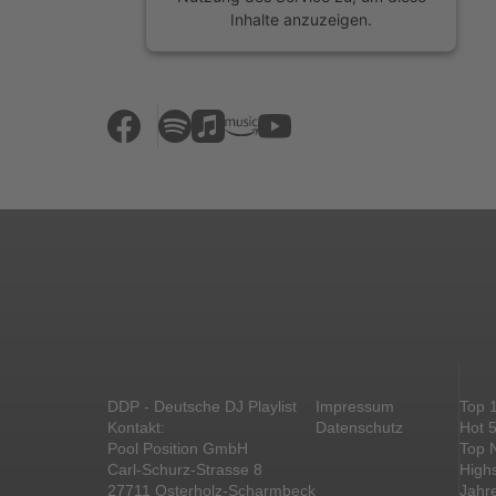
Inhalte anzuzeigen.
Mehr Informationen
Akzeptieren
powered by
Usercentrics Consent
Management Platform
&
eRecht24
DDP - Deutsche DJ Playlist
Impressum
Top 
Kontakt:
Datenschutz
Hot 
Pool Position GmbH
Top 
Carl-Schurz-Strasse 8
High
27711 Osterholz-Scharmbeck
Jahr