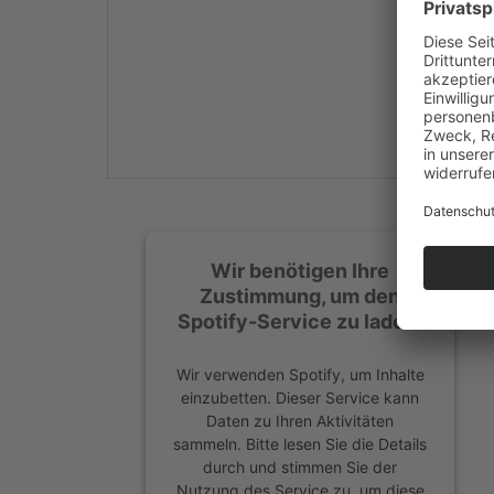
Mehr Informationen
Akzeptieren
powered by
Usercentrics
Consent Management
Platform
&
eRecht24
Wir benötigen Ihre
Zustimmung, um den
Spotify-Service zu laden!
Wir verwenden Spotify, um Inhalte
einzubetten. Dieser Service kann
Daten zu Ihren Aktivitäten
sammeln. Bitte lesen Sie die Details
durch und stimmen Sie der
Nutzung des Service zu, um diese