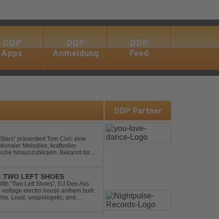
DDP
DDP
DDP
Apps
Anmeldung
Feed
s
DDP Partner
ionaler Melodien, kraftvoller
auszublicken. Bekannt für
ouse und elektronische...
 - TWO LEFT SHOES
h-voltage electro house anthem built
ghts. Loud, unapologetic, and
into confid...