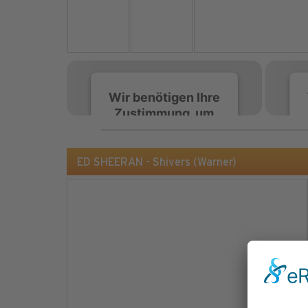
Wir benötigen Ihre
Zustimmung, um
den Spotify-
Service zu laden!
ED SHEERAN - Shivers (Warner)
Wir verwenden Spotify,
um Inhalte einzubetten.
Dieser Service kann
Daten zu Ihren
Aktivitäten sammeln.
Bitte lesen Sie die Details
durch und stimmen Sie
der Nutzung des Service
zu, um diese Inhalte
anzuzeigen.