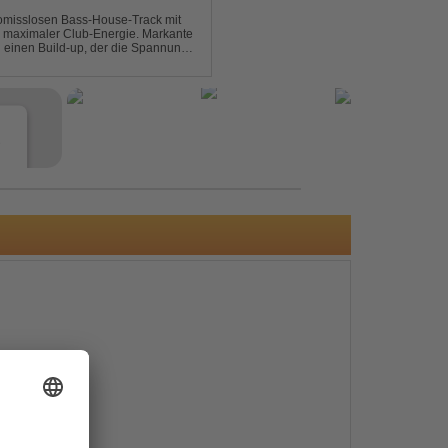
omisslosen Bass-House-Track mit
 maximaler Club-Energie. Markante
d einen Build-up, der die Spannung
ubt. Der Track hat die no...
e
s
e