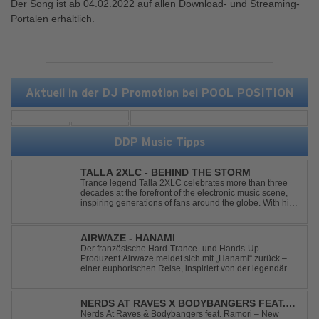
Der Song ist ab 04.02.2022 auf allen Download- und Streaming-
Portalen erhältlich.
Aktuell in der DJ Promotion bei POOL POSITION
DDP Music Tipps
TALLA 2XLC - BEHIND THE STORM
Trance legend Talla 2XLC celebrates more than three
decades at the forefront of the electronic music scene,
inspiring generations of fans around the globe. With his
latest release, "Behind The Storm," he once again
showcases his unmistakable sound, delivering Uplifting
Vocal Trance at its very ...
AIRWAZE - HANAMI
Der französische Hard-Trance- und Hands-Up-
Produzent Airwaze meldet sich mit „Hanami“ zurück –
einer euphorischen Reise, inspiriert von der legendären
japanischen Kirschblütenzeit. Durch die Kombination
aus mitreißenden Melodien, energiegeladenen
Rhythmen und emotionalen Vocals fängt der Track ...
NERDS AT RAVES X BODYBANGERS FEAT.
RAMORI - NEW DIVIDE
Nerds At Raves & Bodybangers feat. Ramori – New