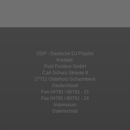
Ihren Aktivitäten sammeln. Bitte lesen Sie die
Mehr Informationen
powered by
Usercentrics Consent
Details durch und stimmen Sie der Nutzung
Management Platform
&
eRecht24
des Service zu, um diese Inhalte anzuzeigen.
Akzeptieren
Mehr Informationen
powered by
Usercentrics Consent
Management Platform
&
eRecht24
Akzeptieren
DDP - Deutsche DJ Playlist
powered by
Usercentrics Consent
Kontakt:
Management Platform
&
eRecht24
Pool Position GmbH
Carl-Schurz-Strasse 8
27711 Osterholz-Scharmbeck
Deutschland
Fon 04791 / 80761 - 21
Fax 04791 / 80761 - 24
Impressum
Datenschutz