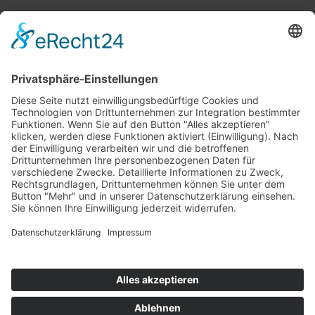
Top 100
Hot 50
Top Neueinsteiger
Highscores
Jahrescharts
Top 100
Hot 50
Top Neueinsteiger
Highscores
Jahrescharts
DJ-Promo buchen